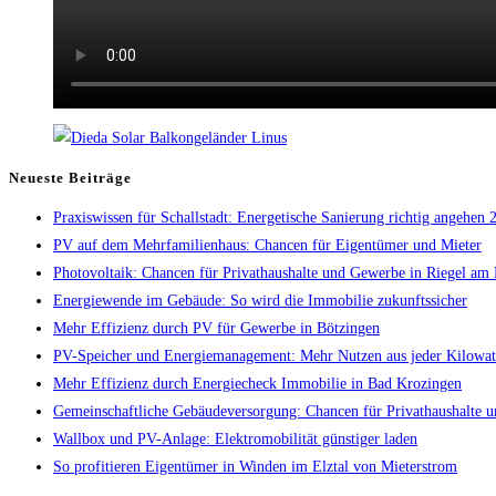
Neueste Beiträge
Praxiswissen für Schallstadt: Energetische Sanierung richtig angehen
PV auf dem Mehrfamilienhaus: Chancen für Eigentümer und Mieter
Photovoltaik: Chancen für Privathaushalte und Gewerbe in Riegel am 
Energiewende im Gebäude: So wird die Immobilie zukunftssicher
Mehr Effizienz durch PV für Gewerbe in Bötzingen
PV-Speicher und Energiemanagement: Mehr Nutzen aus jeder Kilowat
Mehr Effizienz durch Energiecheck Immobilie in Bad Krozingen
Gemeinschaftliche Gebäudeversorgung: Chancen für Privathaushalte u
Wallbox und PV-Anlage: Elektromobilität günstiger laden
So profitieren Eigentümer in Winden im Elztal von Mieterstrom