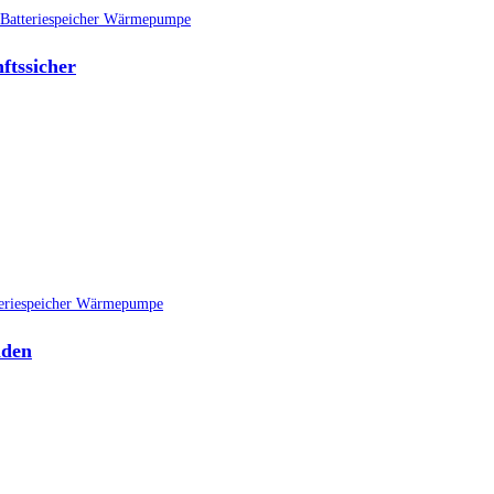
ftssicher
aden