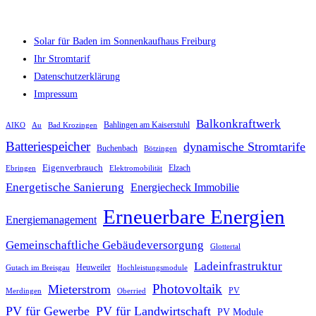
Solar für Baden im Sonnenkaufhaus Freiburg
Ihr Stromtarif
Datenschutzerklärung
Impressum
Balkonkraftwerk
AIKO
Au
Bad Krozingen
Bahlingen am Kaiserstuhl
Batteriespeicher
dynamische Stromtarife
Buchenbach
Bötzingen
Eigenverbrauch
Ebringen
Elektromobilität
Elzach
Energetische Sanierung
Energiecheck Immobilie
Erneuerbare Energien
Energiemanagement
Gemeinschaftliche Gebäudeversorgung
Glottertal
Ladeinfrastruktur
Gutach im Breisgau
Heuweiler
Hochleistungsmodule
Photovoltaik
Mieterstrom
PV
Merdingen
Oberried
PV für Gewerbe
PV für Landwirtschaft
PV Module