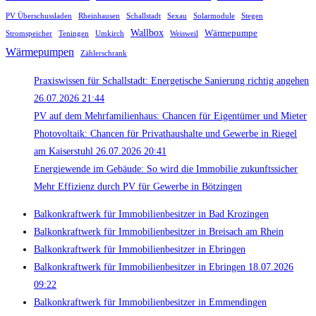
PV Überschussladen
Rheinhausen
Schallstadt
Sexau
Solarmodule
Stegen
Wallbox
Wärmepumpe
Stromspeicher
Teningen
Umkirch
Weisweil
Wärmepumpen
Zählerschrank
Praxiswissen für Schallstadt: Energetische Sanierung richtig angehen
26.07.2026 21:44
PV auf dem Mehrfamilienhaus: Chancen für Eigentümer und Mieter
Photovoltaik: Chancen für Privathaushalte und Gewerbe in Riegel
am Kaiserstuhl 26.07.2026 20:41
Energiewende im Gebäude: So wird die Immobilie zukunftssicher
Mehr Effizienz durch PV für Gewerbe in Bötzingen
Balkonkraftwerk für Immobilienbesitzer in Bad Krozingen
Balkonkraftwerk für Immobilienbesitzer in Breisach am Rhein
Balkonkraftwerk für Immobilienbesitzer in Ebringen
Balkonkraftwerk für Immobilienbesitzer in Ebringen 18.07.2026
09:22
Balkonkraftwerk für Immobilienbesitzer in Emmendingen