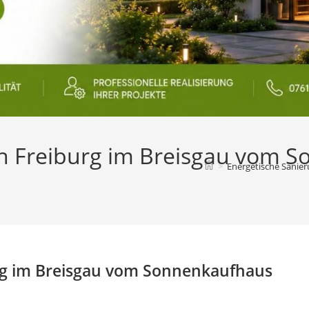
in Freiburg im Breisgau vom 
>
Energetische Sanie
urg im Breisgau vom Sonnenkaufhaus