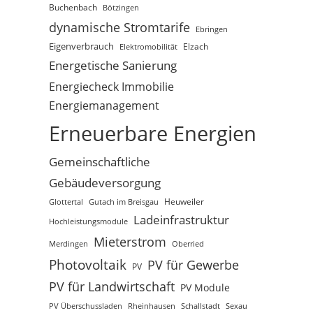
Buchenbach
Bötzingen
dynamische Stromtarife
Ebringen
Eigenverbrauch
Elektromobilität
Elzach
Energetische Sanierung
Energiecheck Immobilie
Energiemanagement
Erneuerbare Energien
Gemeinschaftliche
Gebäudeversorgung
Glottertal
Gutach im Breisgau
Heuweiler
Ladeinfrastruktur
Hochleistungsmodule
Mieterstrom
Merdingen
Oberried
Photovoltaik
PV für Gewerbe
PV
PV für Landwirtschaft
PV Module
PV Überschussladen
Rheinhausen
Schallstadt
Sexau