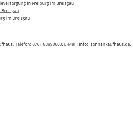
eversorgung in Freiburg im Breisgau
m Breisgau
urg im Breisgau
ufhaus
. Telefon: 0761 88898600, E-Mail:
info@sonnenkaufhaus.de
.