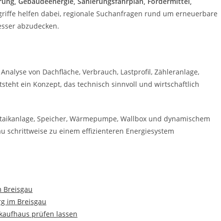
rung, Gebäudeenergie, Sanierungsfahrplan, Fördermittel,
griffe helfen dabei, regionale Suchanfragen rund um erneuerbare
esser abzudecken.
 Analyse von Dachfläche, Verbrauch, Lastprofil, Zähleranlage,
teht ein Konzept, das technisch sinnvoll und wirtschaftlich
oltaikanlage, Speicher, Wärmepumpe, Wallbox und dynamischem
au schrittweise zu einem effizienteren Energiesystem
m Breisgau
rg im Breisgau
aufhaus prüfen lassen