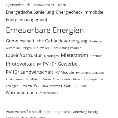
Eigenverbrauch
Elektromobilität
Elzach
Energetische Sanierung
Energiecheck Immobilie
Energiemanagement
Erneuerbare Energien
Gemeinschaftliche Gebäudeversorgung
Glottertal
Gutach im Breisgau
Heuweiler
Hochleistungsmodule
Mieterstrom
Ladeinfrastruktur
Merdingen
Oberried
Photovoltaik
PV für Gewerbe
PV
PV für Landwirtschaft
PV Module
PV Überschussladen
Rheinhausen
Schallstadt
Sexau
Solarmodule
Stegen
Stromspeicher
Wallbox
Wärmepumpe
Teningen
Umkirch
Weisweil
Wärmepumpen
Zählerschrank
Praxiswissen für Schallstadt: Energetische Sanierung richtig
angehen 26.07.2026 21:44