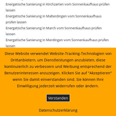
Energetische Sanierung in Kirchzarten vom Sonnenkaufhaus prüfen
lassen
Energetische Sanierung in Malterdingen vom Sonnenkaufhaus
prüfen lassen
Energetische Sanierung in March vom Sonnenkaufhaus prüfen
lassen
Energetische Sanierung in Merdingen vom Sonnenkaufhaus prüfen
lassen
Energetische Sanierung in Merdingen vom Sonnenkaufhaus prüfen
Diese Website verwendet Website-Tracking-Technologien von
lassen 06.07.2026 05:21
Drittanbietern, um Dienstleistungen anzubieten, diese
Energetische Sanierung in Merzhausen vom Sonnenkaufhaus
kontinuierlich zu verbessern und Werbung entsprechend der
prüfen lassen
Benutzerinteressen anzuzeigen. Klicken Sie auf "Akzeptieren"
Energetische Sanierung in Merzhausen vom Sonnenkaufhaus
wenn Sie damit einverstanden sind. Sie können Ihre
prüfen lassen 26.06.2026 15:22
Einwilligung jederzeit widerrufen oder ändern.
Energetische Sanierung in Merzhausen: Planung, Wirtschaftlichkeit
und Umsetzung
Verstanden
Energetische Sanierung in Reute: Planung, Wirtschaftlichkeit und
Umsetzung
Datenschutzerklärung
Energetische Sanierung in Reute: Planung, Wirtschaftlichkeit und