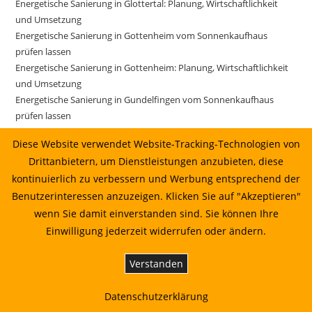
Energetische Sanierung in Glottertal: Planung, Wirtschaftlichkeit
und Umsetzung
Energetische Sanierung in Gottenheim vom Sonnenkaufhaus
prüfen lassen
Energetische Sanierung in Gottenheim: Planung, Wirtschaftlichkeit
und Umsetzung
Energetische Sanierung in Gundelfingen vom Sonnenkaufhaus
prüfen lassen
Energetische Sanierung in Gundelfingen: Planung, Wirtschaftlichkeit
Diese Website verwendet Website-Tracking-Technologien von
und Umsetzung
Drittanbietern, um Dienstleistungen anzubieten, diese
Energetische Sanierung in Gutach im Breisgau vom
kontinuierlich zu verbessern und Werbung entsprechend der
Sonnenkaufhaus prüfen lassen
Energetische Sanierung in Gutach im Breisgau: Planung,
Benutzerinteressen anzuzeigen. Klicken Sie auf "Akzeptieren"
Wirtschaftlichkeit und Umsetzung
wenn Sie damit einverstanden sind. Sie können Ihre
Energetische Sanierung in Horben: Planung, Wirtschaftlichkeit und
Einwilligung jederzeit widerrufen oder ändern.
Umsetzung
Energetische Sanierung in Ihringen: Planung, Wirtschaftlichkeit und
Verstanden
Umsetzung
Energetische Sanierung in Ihringen: Planung, Wirtschaftlichkeit und
Datenschutzerklärung
Umsetzung 10.07.2026 14:22