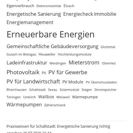
Eigenverbrauch
Elektromobilität
Elzach
Energetische Sanierung
Energiecheck Immobilie
Energiemanagement
Erneuerbare Energien
Gemeinschaftliche Gebäudeversorgung
Glottertal
Gutach im Breisgau
Heuweiler
Hochleistungsmodule
Mieterstrom
Ladeinfrastruktur
Merdingen
Oberried
Photovoltaik
PV für Gewerbe
PV
PV für Landwirtschaft
PV Module
PV Überschussladen
Rheinhausen
Schallstadt
Sexau
Solarmodule
Stegen
Stromspeicher
Wallbox
Wärmepumpe
Teningen
Umkirch
Weisweil
Wärmepumpen
Zählerschrank
Praxiswissen für Schallstadt: Energetische Sanierung richtig
angehen 26.07.2026 21:44