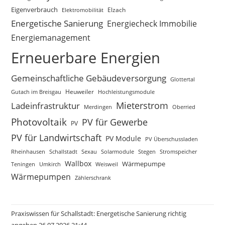
Eigenverbrauch
Elektromobilität
Elzach
Energetische Sanierung
Energiecheck Immobilie
Energiemanagement
Erneuerbare Energien
Gemeinschaftliche Gebäudeversorgung
Glottertal
Gutach im Breisgau
Heuweiler
Hochleistungsmodule
Mieterstrom
Ladeinfrastruktur
Merdingen
Oberried
Photovoltaik
PV für Gewerbe
PV
PV für Landwirtschaft
PV Module
PV Überschussladen
Rheinhausen
Schallstadt
Sexau
Solarmodule
Stegen
Stromspeicher
Wallbox
Wärmepumpe
Teningen
Umkirch
Weisweil
Wärmepumpen
Zählerschrank
Praxiswissen für Schallstadt: Energetische Sanierung richtig
angehen 26.07.2026 21:44