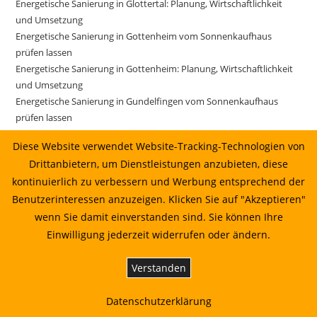
Energetische Sanierung in Glottertal: Planung, Wirtschaftlichkeit
und Umsetzung
Energetische Sanierung in Gottenheim vom Sonnenkaufhaus
prüfen lassen
Energetische Sanierung in Gottenheim: Planung, Wirtschaftlichkeit
und Umsetzung
Energetische Sanierung in Gundelfingen vom Sonnenkaufhaus
prüfen lassen
Energetische Sanierung in Gundelfingen: Planung, Wirtschaftlichkeit
Diese Website verwendet Website-Tracking-Technologien von
und Umsetzung
Drittanbietern, um Dienstleistungen anzubieten, diese
Energetische Sanierung in Gutach im Breisgau vom
kontinuierlich zu verbessern und Werbung entsprechend der
Sonnenkaufhaus prüfen lassen
Energetische Sanierung in Gutach im Breisgau: Planung,
Benutzerinteressen anzuzeigen. Klicken Sie auf "Akzeptieren"
Wirtschaftlichkeit und Umsetzung
wenn Sie damit einverstanden sind. Sie können Ihre
Energetische Sanierung in Horben: Planung, Wirtschaftlichkeit und
Einwilligung jederzeit widerrufen oder ändern.
Umsetzung
Energetische Sanierung in Ihringen: Planung, Wirtschaftlichkeit und
Verstanden
Umsetzung
Energetische Sanierung in Ihringen: Planung, Wirtschaftlichkeit und
Datenschutzerklärung
Umsetzung 10.07.2026 14:22