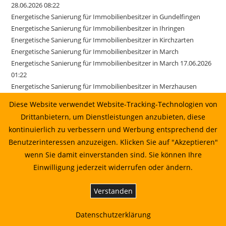
28.06.2026 08:22
Energetische Sanierung für Immobilienbesitzer in Gundelfingen
Energetische Sanierung für Immobilienbesitzer in Ihringen
Energetische Sanierung für Immobilienbesitzer in Kirchzarten
Energetische Sanierung für Immobilienbesitzer in March
Energetische Sanierung für Immobilienbesitzer in March 17.06.2026
01:22
Energetische Sanierung für Immobilienbesitzer in Merzhausen
Energetische Sanierung für Immobilienbesitzer in Reute
Diese Website verwendet Website-Tracking-Technologien von
Energetische Sanierung für Immobilienbesitzer in Sexau
Drittanbietern, um Dienstleistungen anzubieten, diese
Energetische Sanierung für Immobilienbesitzer in Sölden
kontinuierlich zu verbessern und Werbung entsprechend der
Energetische Sanierung für Immobilienbesitzer in Stegen
Benutzerinteressen anzuzeigen. Klicken Sie auf "Akzeptieren"
Energetische Sanierung für Immobilienbesitzer in Weisweil
wenn Sie damit einverstanden sind. Sie können Ihre
Energetische Sanierung in Au vom Sonnenkaufhaus prüfen lassen
Einwilligung jederzeit widerrufen oder ändern.
Energetische Sanierung in Bahlingen am Kaiserstuhl: Planung,
Wirtschaftlichkeit und Umsetzung
Energetische Sanierung in Biederbach: Planung, Wirtschaftlichkeit
Verstanden
und Umsetzung
Energetische Sanierung in Biederbach: Planung, Wirtschaftlichkeit
Datenschutzerklärung
und Umsetzung 01.07.2026 00:22