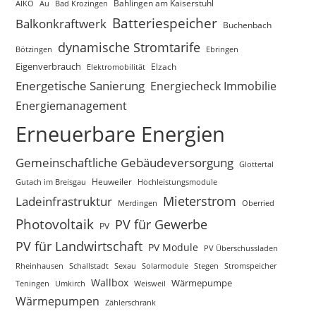
AIKO
Au
Bad Krozingen
Bahlingen am Kaiserstuhl
Batteriespeicher
Balkonkraftwerk
Buchenbach
dynamische Stromtarife
Bötzingen
Ebringen
Eigenverbrauch
Elektromobilität
Elzach
Energetische Sanierung
Energiecheck Immobilie
Energiemanagement
Erneuerbare Energien
Gemeinschaftliche Gebäudeversorgung
Glottertal
Gutach im Breisgau
Heuweiler
Hochleistungsmodule
Mieterstrom
Ladeinfrastruktur
Merdingen
Oberried
Photovoltaik
PV für Gewerbe
PV
PV für Landwirtschaft
PV Module
PV Überschussladen
Rheinhausen
Schallstadt
Sexau
Solarmodule
Stegen
Stromspeicher
Wallbox
Wärmepumpe
Teningen
Umkirch
Weisweil
Wärmepumpen
Zählerschrank