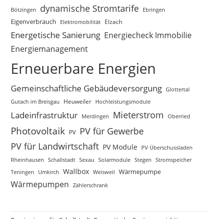
dynamische Stromtarife
Bötzingen
Ebringen
Eigenverbrauch
Elektromobilität
Elzach
Energetische Sanierung
Energiecheck Immobilie
Energiemanagement
Erneuerbare Energien
Gemeinschaftliche Gebäudeversorgung
Glottertal
Gutach im Breisgau
Heuweiler
Hochleistungsmodule
Mieterstrom
Ladeinfrastruktur
Merdingen
Oberried
Photovoltaik
PV für Gewerbe
PV
PV für Landwirtschaft
PV Module
PV Überschussladen
Rheinhausen
Schallstadt
Sexau
Solarmodule
Stegen
Stromspeicher
Wallbox
Wärmepumpe
Teningen
Umkirch
Weisweil
Wärmepumpen
Zählerschrank