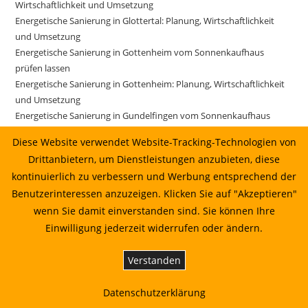
Wirtschaftlichkeit und Umsetzung
Energetische Sanierung in Glottertal: Planung, Wirtschaftlichkeit
und Umsetzung
Energetische Sanierung in Gottenheim vom Sonnenkaufhaus
prüfen lassen
Energetische Sanierung in Gottenheim: Planung, Wirtschaftlichkeit
und Umsetzung
Energetische Sanierung in Gundelfingen vom Sonnenkaufhaus
prüfen lassen
Diese Website verwendet Website-Tracking-Technologien von
Energetische Sanierung in Gundelfingen: Planung, Wirtschaftlichkeit
Drittanbietern, um Dienstleistungen anzubieten, diese
und Umsetzung
kontinuierlich zu verbessern und Werbung entsprechend der
Energetische Sanierung in Gutach im Breisgau vom
Benutzerinteressen anzuzeigen. Klicken Sie auf "Akzeptieren"
Sonnenkaufhaus prüfen lassen
Energetische Sanierung in Gutach im Breisgau: Planung,
wenn Sie damit einverstanden sind. Sie können Ihre
Wirtschaftlichkeit und Umsetzung
Einwilligung jederzeit widerrufen oder ändern.
Energetische Sanierung in Horben: Planung, Wirtschaftlichkeit und
Umsetzung
Verstanden
Energetische Sanierung in Ihringen: Planung, Wirtschaftlichkeit und
Umsetzung
Datenschutzerklärung
Energetische Sanierung in Ihringen: Planung, Wirtschaftlichkeit und