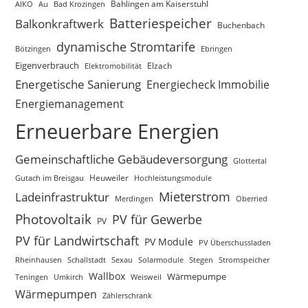
AIKO
Au
Bad Krozingen
Bahlingen am Kaiserstuhl
Batteriespeicher
Balkonkraftwerk
Buchenbach
dynamische Stromtarife
Bötzingen
Ebringen
Eigenverbrauch
Elektromobilität
Elzach
Energetische Sanierung
Energiecheck Immobilie
Energiemanagement
Erneuerbare Energien
Gemeinschaftliche Gebäudeversorgung
Glottertal
Gutach im Breisgau
Heuweiler
Hochleistungsmodule
Mieterstrom
Ladeinfrastruktur
Merdingen
Oberried
Photovoltaik
PV für Gewerbe
PV
PV für Landwirtschaft
PV Module
PV Überschussladen
Rheinhausen
Schallstadt
Sexau
Solarmodule
Stegen
Stromspeicher
Wallbox
Wärmepumpe
Teningen
Umkirch
Weisweil
Wärmepumpen
Zählerschrank