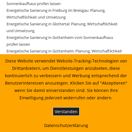
Sonnenkaufhaus prüfen lassen
Energetische Sanierung in Freiburg im Breisgau: Planung,
Wirtschaftlichkeit und Umsetzung
Energetische Sanierung in Glottertal: Planung, Wirtschaftlichkeit
und Umsetzung
Energetische Sanierung in Gottenheim vom Sonnenkaufhaus
prüfen lassen
Energetische Sanierung in Gottenheim: Planung, Wirtschaftlichkeit
und Umsetzung
Diese Website verwendet Website-Tracking-Technologien von
Energetische Sanierung in Gundelfingen vom Sonnenkaufhaus
Drittanbietern, um Dienstleistungen anzubieten, diese
prüfen lassen
kontinuierlich zu verbessern und Werbung entsprechend der
Energetische Sanierung in Gundelfingen: Planung, Wirtschaftlichkeit
Benutzerinteressen anzuzeigen. Klicken Sie auf "Akzeptieren"
und Umsetzung
wenn Sie damit einverstanden sind. Sie können Ihre
Energetische Sanierung in Gutach im Breisgau vom
Einwilligung jederzeit widerrufen oder ändern.
Sonnenkaufhaus prüfen lassen
Energetische Sanierung in Gutach im Breisgau: Planung,
Verstanden
Wirtschaftlichkeit und Umsetzung
Energetische Sanierung in Horben: Planung, Wirtschaftlichkeit und
Datenschutzerklärung
Umsetzung