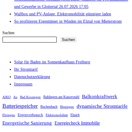
und Gewerbe in Glottertal 26.07.2026 17:05
Wallbox und PV-Anlage: Elektromobilität günstiger laden
So profitieren Eigentümer in Winden im Elztal von Mieterstrom
Suchen
Suchen
Solar für Baden im Sonnenkaufhaus Freiburg
Ihr Stromtarif
Datenschutzerklärung
Impressum
Balkonkraftwerk
AIKO
Au
Bad Krozingen
Bahlingen am Kaiserstuhl
Batteriespeicher
dynamische Stromtarife
Buchenbach
Bötzingen
Eigenverbrauch
Ebringen
Elektromobilität
Elzach
Energetische Sanierung
Energiecheck Immobilie