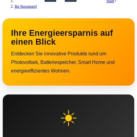
Start
>
Ihr Stromtarif
Ihre Energieersparnis auf
einen Blick
Entdecken Sie innovative Produkte rund um
Photovoltaik, Batteriespeicher, Smart Home und
energieeffizientes Wohnen.
☀️