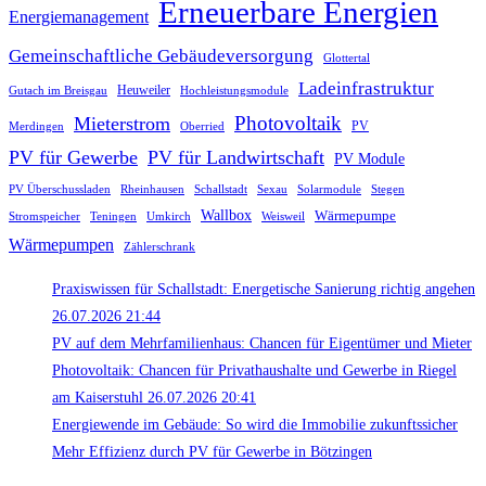
Erneuerbare Energien
Energiemanagement
Gemeinschaftliche Gebäudeversorgung
Glottertal
Ladeinfrastruktur
Gutach im Breisgau
Heuweiler
Hochleistungsmodule
Photovoltaik
Mieterstrom
PV
Merdingen
Oberried
PV für Gewerbe
PV für Landwirtschaft
PV Module
PV Überschussladen
Rheinhausen
Schallstadt
Sexau
Solarmodule
Stegen
Wallbox
Wärmepumpe
Stromspeicher
Teningen
Umkirch
Weisweil
Wärmepumpen
Zählerschrank
Praxiswissen für Schallstadt: Energetische Sanierung richtig angehen
26.07.2026 21:44
PV auf dem Mehrfamilienhaus: Chancen für Eigentümer und Mieter
Photovoltaik: Chancen für Privathaushalte und Gewerbe in Riegel
am Kaiserstuhl 26.07.2026 20:41
Energiewende im Gebäude: So wird die Immobilie zukunftssicher
Mehr Effizienz durch PV für Gewerbe in Bötzingen