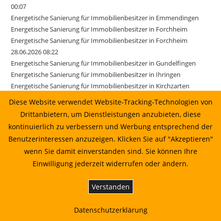
00:07
Energetische Sanierung für Immobilienbesitzer in Emmendingen
Energetische Sanierung für Immobilienbesitzer in Forchheim
Energetische Sanierung für Immobilienbesitzer in Forchheim
28.06.2026 08:22
Energetische Sanierung für Immobilienbesitzer in Gundelfingen
Energetische Sanierung für Immobilienbesitzer in Ihringen
Energetische Sanierung für Immobilienbesitzer in Kirchzarten
Energetische Sanierung für Immobilienbesitzer in March
Diese Website verwendet Website-Tracking-Technologien von
Energetische Sanierung für Immobilienbesitzer in March 17.06.2026
Drittanbietern, um Dienstleistungen anzubieten, diese
01:22
kontinuierlich zu verbessern und Werbung entsprechend der
Energetische Sanierung für Immobilienbesitzer in Merzhausen
Benutzerinteressen anzuzeigen. Klicken Sie auf "Akzeptieren"
Energetische Sanierung für Immobilienbesitzer in Reute
wenn Sie damit einverstanden sind. Sie können Ihre
Energetische Sanierung für Immobilienbesitzer in Sexau
Einwilligung jederzeit widerrufen oder ändern.
Energetische Sanierung für Immobilienbesitzer in Sölden
Energetische Sanierung für Immobilienbesitzer in Stegen
Verstanden
Energetische Sanierung für Immobilienbesitzer in Weisweil
Energetische Sanierung in Au vom Sonnenkaufhaus prüfen lassen
Datenschutzerklärung
Energetische Sanierung in Bahlingen am Kaiserstuhl: Planung,