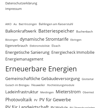
Datenschutzerklärung
Impressum
AIKO
Au
Bad Krozingen
Bahlingen am Kaiserstuhl
Batteriespeicher
Balkonkraftwerk
Buchenbach
dynamische Stromtarife
Bötzingen
Ebringen
Eigenverbrauch
Elektromobilität
Elzach
Energetische Sanierung
Energiecheck Immobilie
Energiemanagement
Erneuerbare Energien
Gemeinschaftliche Gebäudeversorgung
Glottertal
Gutach im Breisgau
Heuweiler
Hochleistungsmodule
Mieterstrom
Ladeinfrastruktur
Merdingen
Oberried
Photovoltaik
PV für Gewerbe
PV
PV für Landwirtschaft
PV Module
PV Überschussladen