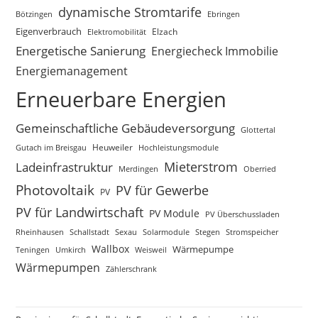
dynamische Stromtarife
Bötzingen
Ebringen
Eigenverbrauch
Elektromobilität
Elzach
Energetische Sanierung
Energiecheck Immobilie
Energiemanagement
Erneuerbare Energien
Gemeinschaftliche Gebäudeversorgung
Glottertal
Gutach im Breisgau
Heuweiler
Hochleistungsmodule
Mieterstrom
Ladeinfrastruktur
Merdingen
Oberried
Photovoltaik
PV für Gewerbe
PV
PV für Landwirtschaft
PV Module
PV Überschussladen
Rheinhausen
Schallstadt
Sexau
Solarmodule
Stegen
Stromspeicher
Wallbox
Wärmepumpe
Teningen
Umkirch
Weisweil
Wärmepumpen
Zählerschrank