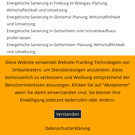
Energetische Sanierung in Freiburg im Breisgau: Planung,
Wirtschaftlichkeit und Umsetzung
Energetische Sanierung in Glottertal: Planung, Wirtschaftlichkeit
und Umsetzung
Energetische Sanierung in Gottenheim vom Sonnenkaufhaus
prüfen lassen
Energetische Sanierung in Gottenheim: Planung, Wirtschaftlichkeit
und Umsetzung
Energetische Sanierung in Gundelfingen vom Sonnenkaufhaus
Diese Website verwendet Website-Tracking-Technologien von
prüfen lassen
Drittanbietern, um Dienstleistungen anzubieten, diese
Energetische Sanierung in Gundelfingen: Planung, Wirtschaftlichkeit
kontinuierlich zu verbessern und Werbung entsprechend der
und Umsetzung
Benutzerinteressen anzuzeigen. Klicken Sie auf "Akzeptieren"
Energetische Sanierung in Gutach im Breisgau vom
wenn Sie damit einverstanden sind. Sie können Ihre
Sonnenkaufhaus prüfen lassen
Einwilligung jederzeit widerrufen oder ändern.
Energetische Sanierung in Gutach im Breisgau: Planung,
Wirtschaftlichkeit und Umsetzung
Energetische Sanierung in Horben: Planung, Wirtschaftlichkeit und
Verstanden
Umsetzung
Energetische Sanierung in Ihringen: Planung, Wirtschaftlichkeit und
Datenschutzerklärung
Umsetzung