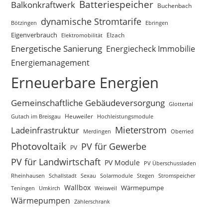
Batteriespeicher
Balkonkraftwerk
Buchenbach
dynamische Stromtarife
Bötzingen
Ebringen
Eigenverbrauch
Elektromobilität
Elzach
Energetische Sanierung
Energiecheck Immobilie
Energiemanagement
Erneuerbare Energien
Gemeinschaftliche Gebäudeversorgung
Glottertal
Gutach im Breisgau
Heuweiler
Hochleistungsmodule
Mieterstrom
Ladeinfrastruktur
Merdingen
Oberried
Photovoltaik
PV für Gewerbe
PV
PV für Landwirtschaft
PV Module
PV Überschussladen
Rheinhausen
Schallstadt
Sexau
Solarmodule
Stegen
Stromspeicher
Wallbox
Wärmepumpe
Teningen
Umkirch
Weisweil
Wärmepumpen
Zählerschrank