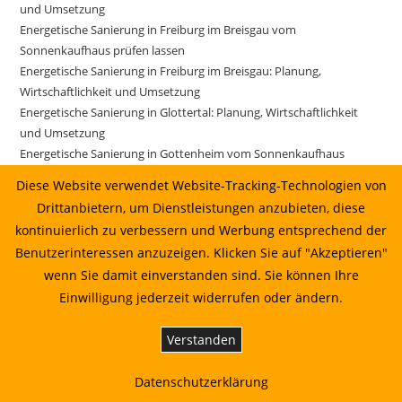
und Umsetzung
Energetische Sanierung in Freiburg im Breisgau vom
Sonnenkaufhaus prüfen lassen
Energetische Sanierung in Freiburg im Breisgau: Planung,
Wirtschaftlichkeit und Umsetzung
Energetische Sanierung in Glottertal: Planung, Wirtschaftlichkeit
und Umsetzung
Energetische Sanierung in Gottenheim vom Sonnenkaufhaus
prüfen lassen
Diese Website verwendet Website-Tracking-Technologien von
Energetische Sanierung in Gottenheim: Planung, Wirtschaftlichkeit
Drittanbietern, um Dienstleistungen anzubieten, diese
und Umsetzung
kontinuierlich zu verbessern und Werbung entsprechend der
Energetische Sanierung in Gundelfingen vom Sonnenkaufhaus
Benutzerinteressen anzuzeigen. Klicken Sie auf "Akzeptieren"
prüfen lassen
wenn Sie damit einverstanden sind. Sie können Ihre
Energetische Sanierung in Gundelfingen: Planung, Wirtschaftlichkeit
Einwilligung jederzeit widerrufen oder ändern.
und Umsetzung
Energetische Sanierung in Gutach im Breisgau vom
Sonnenkaufhaus prüfen lassen
Verstanden
Energetische Sanierung in Gutach im Breisgau: Planung,
Wirtschaftlichkeit und Umsetzung
Datenschutzerklärung
Energetische Sanierung in Horben: Planung, Wirtschaftlichkeit und