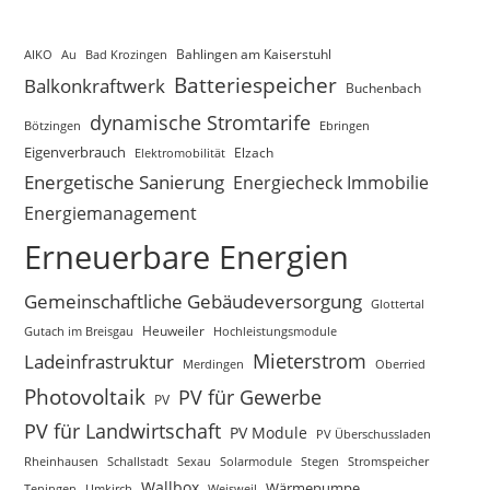
AIKO
Au
Bad Krozingen
Bahlingen am Kaiserstuhl
Batteriespeicher
Balkonkraftwerk
Buchenbach
dynamische Stromtarife
Bötzingen
Ebringen
Eigenverbrauch
Elektromobilität
Elzach
Energetische Sanierung
Energiecheck Immobilie
Energiemanagement
Erneuerbare Energien
Gemeinschaftliche Gebäudeversorgung
Glottertal
Gutach im Breisgau
Heuweiler
Hochleistungsmodule
Mieterstrom
Ladeinfrastruktur
Merdingen
Oberried
Photovoltaik
PV für Gewerbe
PV
PV für Landwirtschaft
PV Module
PV Überschussladen
Rheinhausen
Schallstadt
Sexau
Solarmodule
Stegen
Stromspeicher
Wallbox
Wärmepumpe
Teningen
Umkirch
Weisweil