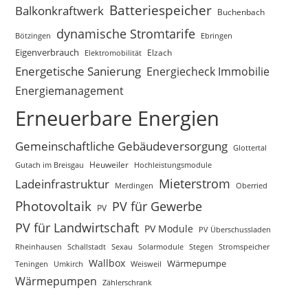
Batteriespeicher
Balkonkraftwerk
Buchenbach
dynamische Stromtarife
Bötzingen
Ebringen
Eigenverbrauch
Elektromobilität
Elzach
Energetische Sanierung
Energiecheck Immobilie
Energiemanagement
Erneuerbare Energien
Gemeinschaftliche Gebäudeversorgung
Glottertal
Gutach im Breisgau
Heuweiler
Hochleistungsmodule
Mieterstrom
Ladeinfrastruktur
Merdingen
Oberried
Photovoltaik
PV für Gewerbe
PV
PV für Landwirtschaft
PV Module
PV Überschussladen
Rheinhausen
Schallstadt
Sexau
Solarmodule
Stegen
Stromspeicher
Wallbox
Wärmepumpe
Teningen
Umkirch
Weisweil
Wärmepumpen
Zählerschrank