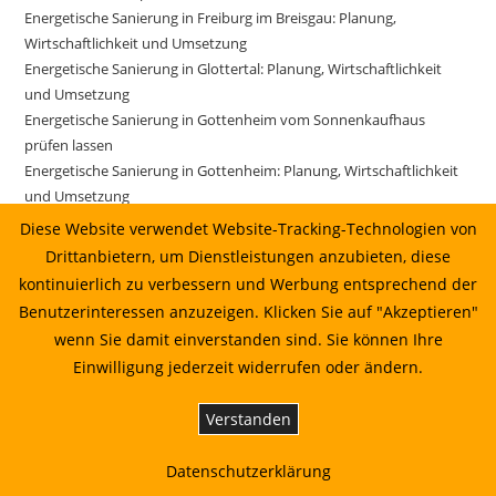
Energetische Sanierung in Freiburg im Breisgau: Planung,
Wirtschaftlichkeit und Umsetzung
Energetische Sanierung in Glottertal: Planung, Wirtschaftlichkeit
und Umsetzung
Energetische Sanierung in Gottenheim vom Sonnenkaufhaus
prüfen lassen
Energetische Sanierung in Gottenheim: Planung, Wirtschaftlichkeit
und Umsetzung
Energetische Sanierung in Gundelfingen vom Sonnenkaufhaus
Diese Website verwendet Website-Tracking-Technologien von
prüfen lassen
Drittanbietern, um Dienstleistungen anzubieten, diese
Energetische Sanierung in Gundelfingen: Planung, Wirtschaftlichkeit
kontinuierlich zu verbessern und Werbung entsprechend der
und Umsetzung
Benutzerinteressen anzuzeigen. Klicken Sie auf "Akzeptieren"
Energetische Sanierung in Gutach im Breisgau vom
wenn Sie damit einverstanden sind. Sie können Ihre
Sonnenkaufhaus prüfen lassen
Einwilligung jederzeit widerrufen oder ändern.
Energetische Sanierung in Gutach im Breisgau: Planung,
Wirtschaftlichkeit und Umsetzung
Verstanden
Energetische Sanierung in Horben: Planung, Wirtschaftlichkeit und
Umsetzung
Datenschutzerklärung
Energetische Sanierung in Ihringen: Planung, Wirtschaftlichkeit und