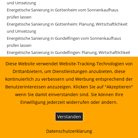
und Umsetzung
Energetische Sanierung in Gottenheim vom Sonnenkaufhaus
prüfen lassen
Energetische Sanierung in Gottenheim: Planung, Wirtschaftlichkeit
und Umsetzung
Energetische Sanierung in Gundelfingen vom Sonnenkaufhaus
prüfen lassen
Energetische Sanierung in Gundelfingen: Planung, Wirtschaftlichkeit
und Umsetzung
Diese Website verwendet Website-Tracking-Technologien von
Energetische Sanierung in Gutach im Breisgau vom
Drittanbietern, um Dienstleistungen anzubieten, diese
Sonnenkaufhaus prüfen lassen
kontinuierlich zu verbessern und Werbung entsprechend der
Energetische Sanierung in Gutach im Breisgau: Planung,
Benutzerinteressen anzuzeigen. Klicken Sie auf "Akzeptieren"
Wirtschaftlichkeit und Umsetzung
wenn Sie damit einverstanden sind. Sie können Ihre
Energetische Sanierung in Horben: Planung, Wirtschaftlichkeit und
Umsetzung
Einwilligung jederzeit widerrufen oder ändern.
Energetische Sanierung in Ihringen: Planung, Wirtschaftlichkeit und
Umsetzung
Verstanden
Energetische Sanierung in Ihringen: Planung, Wirtschaftlichkeit und
Umsetzung 10.07.2026 14:22
Datenschutzerklärung
Energetische Sanierung in Kirchzarten vom Sonnenkaufhaus prüfen