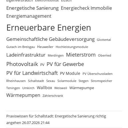
Elektromobilität
Elzach
Energetische Sanierung
Energiecheck Immobilie
Energiemanagement
Erneuerbare Energien
Gemeinschaftliche Gebäudeversorgung
Glottertal
Gutach im Breisgau
Heuweiler
Hochleistungsmodule
Mieterstrom
Ladeinfrastruktur
Merdingen
Oberried
Photovoltaik
PV für Gewerbe
PV
PV für Landwirtschaft
PV Module
PV Überschussladen
Rheinhausen
Schallstadt
Sexau
Solarmodule
Stegen
Stromspeicher
Wallbox
Wärmepumpe
Teningen
Umkirch
Weisweil
Wärmepumpen
Zählerschrank
Praxiswissen für Schallstadt: Energetische Sanierung richtig
angehen 26.07.2026 21:44