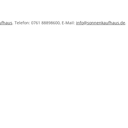
ufhaus
. Telefon: 0761 88898600, E-Mail:
info@sonnenkaufhaus.de
.