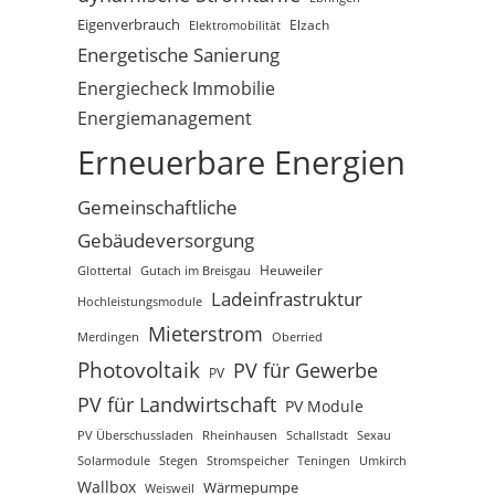
Eigenverbrauch
Elektromobilität
Elzach
Energetische Sanierung
Energiecheck Immobilie
Energiemanagement
Erneuerbare Energien
Gemeinschaftliche
Gebäudeversorgung
Glottertal
Gutach im Breisgau
Heuweiler
Ladeinfrastruktur
Hochleistungsmodule
Mieterstrom
Merdingen
Oberried
Photovoltaik
PV für Gewerbe
PV
PV für Landwirtschaft
PV Module
PV Überschussladen
Rheinhausen
Schallstadt
Sexau
Solarmodule
Stegen
Stromspeicher
Teningen
Umkirch
Wallbox
Wärmepumpe
Weisweil