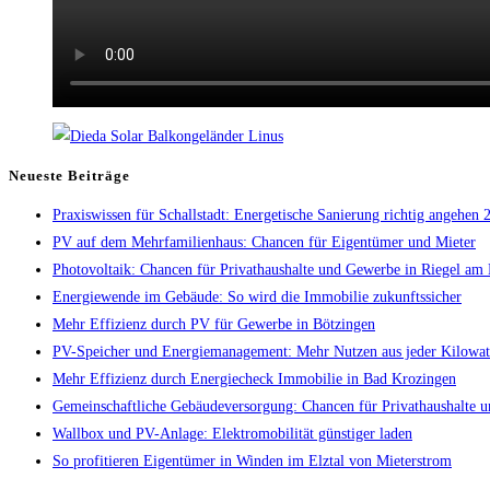
Neueste Beiträge
Praxiswissen für Schallstadt: Energetische Sanierung richtig angehen
PV auf dem Mehrfamilienhaus: Chancen für Eigentümer und Mieter
Photovoltaik: Chancen für Privathaushalte und Gewerbe in Riegel am 
Energiewende im Gebäude: So wird die Immobilie zukunftssicher
Mehr Effizienz durch PV für Gewerbe in Bötzingen
PV-Speicher und Energiemanagement: Mehr Nutzen aus jeder Kilowat
Mehr Effizienz durch Energiecheck Immobilie in Bad Krozingen
Gemeinschaftliche Gebäudeversorgung: Chancen für Privathaushalte u
Wallbox und PV-Anlage: Elektromobilität günstiger laden
So profitieren Eigentümer in Winden im Elztal von Mieterstrom