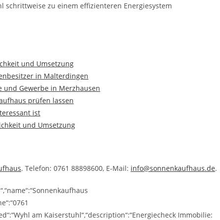
hl schrittweise zu einem effizienteren Energiesystem
lichkeit und Umsetzung
nbesitzer in Malterdingen
lte und Gewerbe in Merzhausen
aufhaus prüfen lassen
eressant ist
lichkeit und Umsetzung
ufhaus
. Telefon: 0761 88898600, E-Mail:
info@sonnenkaufhaus.de
.
ss“,“name“:“Sonnenkaufhaus
ne“:“0761
d“:“Wyhl am Kaiserstuhl“,“description“:“Energiecheck Immobilie: