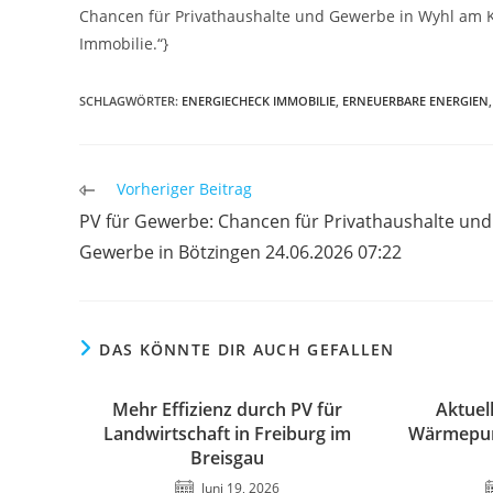
Chancen für Privathaushalte und Gewerbe in Wyhl am 
Immobilie.“}
SCHLAGWÖRTER
:
ENERGIECHECK IMMOBILIE
,
ERNEUERBARE ENERGIEN
,
Weitere
Vorheriger Beitrag
Artikel
PV für Gewerbe: Chancen für Privathaushalte und
ansehen
Gewerbe in Bötzingen 24.06.2026 07:22
DAS KÖNNTE DIR AUCH GEFALLEN
Mehr Effizienz durch PV für
Aktuel
Landwirtschaft in Freiburg im
Wärmepum
Breisgau
Juni 19, 2026