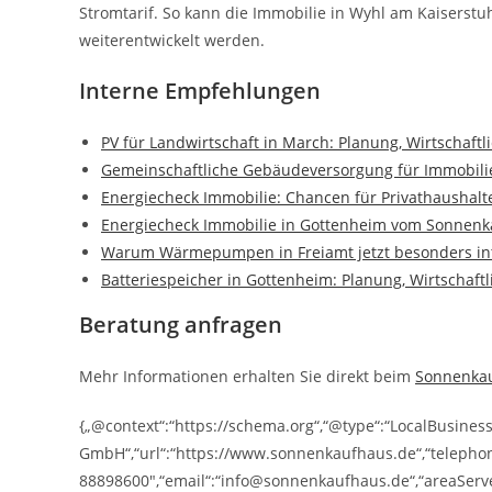
Stromtarif. So kann die Immobilie in Wyhl am Kaiserstu
weiterentwickelt werden.
Interne Empfehlungen
PV für Landwirtschaft in March: Planung, Wirtschaft
Gemeinschaftliche Gebäudeversorgung für Immobilie
Energiecheck Immobilie: Chancen für Privathausha
Energiecheck Immobilie in Gottenheim vom Sonnenk
Warum Wärmepumpen in Freiamt jetzt besonders int
Batteriespeicher in Gottenheim: Planung, Wirtschaft
Beratung anfragen
Mehr Informationen erhalten Sie direkt beim
Sonnenka
{„@context“:“https://schema.org“,“@type“:“LocalBusine
GmbH“,“url“:“https://www.sonnenkaufhaus.de“,“telepho
88898600″,“email“:“info@sonnenkaufhaus.de“,“areaServe