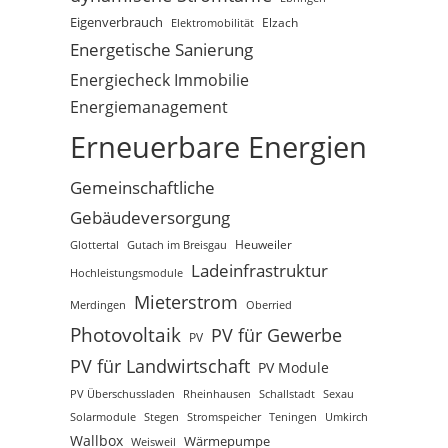
Eigenverbrauch
Elektromobilität
Elzach
Energetische Sanierung
Energiecheck Immobilie
Energiemanagement
Erneuerbare Energien
Gemeinschaftliche
Gebäudeversorgung
Glottertal
Gutach im Breisgau
Heuweiler
Ladeinfrastruktur
Hochleistungsmodule
Mieterstrom
Merdingen
Oberried
Photovoltaik
PV für Gewerbe
PV
PV für Landwirtschaft
PV Module
PV Überschussladen
Rheinhausen
Schallstadt
Sexau
Solarmodule
Stegen
Stromspeicher
Teningen
Umkirch
Wallbox
Wärmepumpe
Weisweil