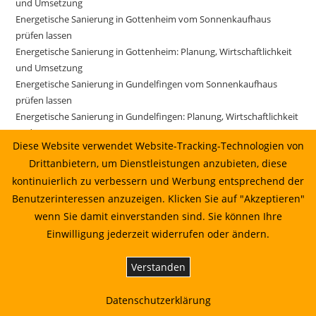
und Umsetzung
Energetische Sanierung in Gottenheim vom Sonnenkaufhaus
prüfen lassen
Energetische Sanierung in Gottenheim: Planung, Wirtschaftlichkeit
und Umsetzung
Energetische Sanierung in Gundelfingen vom Sonnenkaufhaus
prüfen lassen
Energetische Sanierung in Gundelfingen: Planung, Wirtschaftlichkeit
und Umsetzung
Diese Website verwendet Website-Tracking-Technologien von
Energetische Sanierung in Gutach im Breisgau vom
Drittanbietern, um Dienstleistungen anzubieten, diese
Sonnenkaufhaus prüfen lassen
kontinuierlich zu verbessern und Werbung entsprechend der
Energetische Sanierung in Gutach im Breisgau: Planung,
Wirtschaftlichkeit und Umsetzung
Benutzerinteressen anzuzeigen. Klicken Sie auf "Akzeptieren"
Energetische Sanierung in Horben: Planung, Wirtschaftlichkeit und
wenn Sie damit einverstanden sind. Sie können Ihre
Umsetzung
Einwilligung jederzeit widerrufen oder ändern.
Energetische Sanierung in Ihringen: Planung, Wirtschaftlichkeit und
Umsetzung
Verstanden
Energetische Sanierung in Ihringen: Planung, Wirtschaftlichkeit und
Umsetzung 10.07.2026 14:22
Datenschutzerklärung
Energetische Sanierung in Kirchzarten vom Sonnenkaufhaus prüfen