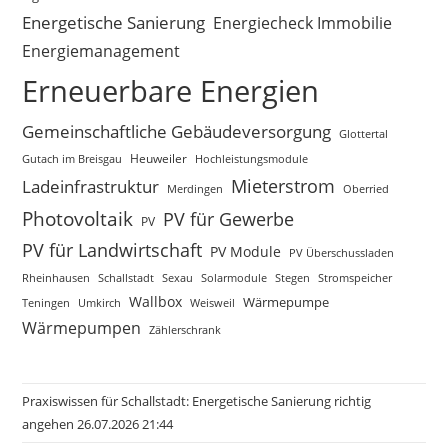
Energetische Sanierung
Energiecheck Immobilie
Energiemanagement
Erneuerbare Energien
Gemeinschaftliche Gebäudeversorgung
Glottertal
Gutach im Breisgau
Heuweiler
Hochleistungsmodule
Mieterstrom
Ladeinfrastruktur
Merdingen
Oberried
Photovoltaik
PV für Gewerbe
PV
PV für Landwirtschaft
PV Module
PV Überschussladen
Rheinhausen
Schallstadt
Sexau
Solarmodule
Stegen
Stromspeicher
Wallbox
Wärmepumpe
Teningen
Umkirch
Weisweil
Wärmepumpen
Zählerschrank
Praxiswissen für Schallstadt: Energetische Sanierung richtig
angehen 26.07.2026 21:44