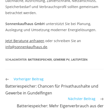
Dachfläche, Ausrichtung, Zählerschrank, Netzanschluss,
Speicherbedarf und Verbrauchsprofil sollten gemeinsam
betrachtet werden.
Sonnenkaufhaus GmbH
unterstützt Sie bei Planung,
Auslegung und Umsetzung moderner Energielösungen.
Jetzt Beratung anfragen
oder schreiben Sie an
info@sonnenkaufhaus.de
.
SCHLAGWÖRTER
:
BATTERIESPEICHER
,
GEWERBE PV
,
LASTSPITZEN
Weitere
Vorheriger Beitrag
Artikel
Batteriespeicher: Chancen für Privathaushalte und
ansehen
Gewerbe in Gundelfingen
Nächster Beitrag
Batteriespeicher: Mehr Eigenverbrauch aus der