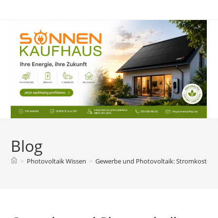
Zum
Inhalt
springen
Blog
>
Photovoltaik Wissen
>
Gewerbe und Photovoltaik: Stromkosten a