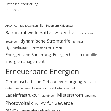
Datenschutzerklärung
Impressum
AIKO
Au
Bad Krozingen
Bahlingen am Kaiserstuhl
Batteriespeicher
Balkonkraftwerk
Buchenbach
dynamische Stromtarife
Bötzingen
Ebringen
Eigenverbrauch
Elektromobilität
Elzach
Energetische Sanierung
Energiecheck Immobilie
Energiemanagement
Erneuerbare Energien
Gemeinschaftliche Gebäudeversorgung
Glottertal
Gutach im Breisgau
Heuweiler
Hochleistungsmodule
Mieterstrom
Ladeinfrastruktur
Merdingen
Oberried
Photovoltaik
PV für Gewerbe
PV
PV für Landwirtschaft