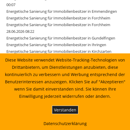
00:07
Energetische Sanierung für Immobilienbesitzer in Emmendingen
Energetische Sanierung für Immobilienbesitzer in Forchheim
Energetische Sanierung für Immobilienbesitzer in Forchheim
28.06.2026 08:22
Energetische Sanierung für Immobilienbesitzer in Gundelfingen
Energetische Sanierung für Immobilienbesitzer in Ihringen
Energetische Sanierung für Immobilienbesitzer in Kirchzarten
Energetische Sanierung für Immobilienbesitzer in March
Diese Website verwendet Website-Tracking-Technologien von
Energetische Sanierung für Immobilienbesitzer in March 17.06.2026
Drittanbietern, um Dienstleistungen anzubieten, diese
01:22
kontinuierlich zu verbessern und Werbung entsprechend der
Energetische Sanierung für Immobilienbesitzer in Merzhausen
Benutzerinteressen anzuzeigen. Klicken Sie auf "Akzeptieren"
Energetische Sanierung für Immobilienbesitzer in Reute
wenn Sie damit einverstanden sind. Sie können Ihre
Energetische Sanierung für Immobilienbesitzer in Sexau
Einwilligung jederzeit widerrufen oder ändern.
Energetische Sanierung für Immobilienbesitzer in Sölden
Energetische Sanierung für Immobilienbesitzer in Stegen
Verstanden
Energetische Sanierung für Immobilienbesitzer in Weisweil
Energetische Sanierung in Au vom Sonnenkaufhaus prüfen lassen
Datenschutzerklärung
Energetische Sanierung in Bahlingen am Kaiserstuhl: Planung,