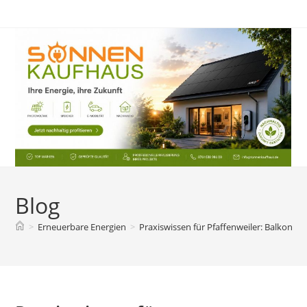
Zum
Inhalt
springen
Blog
>
Erneuerbare Energien
>
Praxiswissen für Pfaffenweiler: Balkonkr