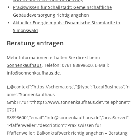
Praxiswissen für Schallstadt: Gemeinschaftliche
Gebäudeversorgung richtig angehen
Aktueller Energieimpuls: Dynamische Stromtarife in
Simonswald
Beratung anfragen
Mehr Informationen erhalten Sie direkt beim
Sonnenkaufhaus
. Telefon: 0761 88898600, E-Mail:
info@sonnenkaufhaus.de
.
{„@context“:“https://schema.org“,“@type“:“LocalBusiness“,“n
ame“:“Sonnenkaufhaus
GmbH“,“url“:“https://www.sonnenkaufhaus.de“,“telephone“:“
0761
88898600″,“email“:“info@sonnenkaufhaus.de“,“areaServed“:
“Pfaffenweiler“,“description“:“Praxiswissen für
Pfaffenweiler: Balkonkraftwerk richtig angehen – Beratung