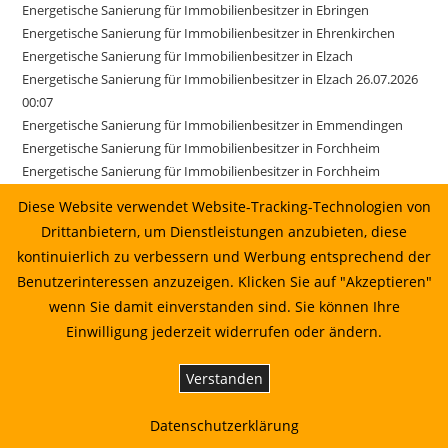
Energetische Sanierung für Immobilienbesitzer in Ebringen
Energetische Sanierung für Immobilienbesitzer in Ehrenkirchen
Energetische Sanierung für Immobilienbesitzer in Elzach
Energetische Sanierung für Immobilienbesitzer in Elzach 26.07.2026
00:07
Energetische Sanierung für Immobilienbesitzer in Emmendingen
Energetische Sanierung für Immobilienbesitzer in Forchheim
Energetische Sanierung für Immobilienbesitzer in Forchheim
28.06.2026 08:22
Diese Website verwendet Website-Tracking-Technologien von
Energetische Sanierung für Immobilienbesitzer in Gundelfingen
Drittanbietern, um Dienstleistungen anzubieten, diese
Energetische Sanierung für Immobilienbesitzer in Ihringen
kontinuierlich zu verbessern und Werbung entsprechend der
Energetische Sanierung für Immobilienbesitzer in Kirchzarten
Benutzerinteressen anzuzeigen. Klicken Sie auf "Akzeptieren"
Energetische Sanierung für Immobilienbesitzer in March
wenn Sie damit einverstanden sind. Sie können Ihre
Energetische Sanierung für Immobilienbesitzer in March 17.06.2026
Einwilligung jederzeit widerrufen oder ändern.
01:22
Energetische Sanierung für Immobilienbesitzer in Merzhausen
Energetische Sanierung für Immobilienbesitzer in Reute
Verstanden
Energetische Sanierung für Immobilienbesitzer in Sexau
Energetische Sanierung für Immobilienbesitzer in Sölden
Datenschutzerklärung
Energetische Sanierung für Immobilienbesitzer in Stegen