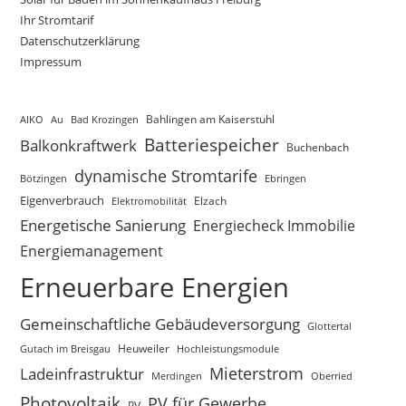
Ihr Stromtarif
Datenschutzerklärung
Impressum
AIKO
Au
Bad Krozingen
Bahlingen am Kaiserstuhl
Batteriespeicher
Balkonkraftwerk
Buchenbach
dynamische Stromtarife
Bötzingen
Ebringen
Eigenverbrauch
Elektromobilität
Elzach
Energetische Sanierung
Energiecheck Immobilie
Energiemanagement
Erneuerbare Energien
Gemeinschaftliche Gebäudeversorgung
Glottertal
Gutach im Breisgau
Heuweiler
Hochleistungsmodule
Mieterstrom
Ladeinfrastruktur
Merdingen
Oberried
Photovoltaik
PV für Gewerbe
PV