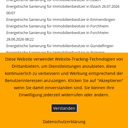
Energetische Sanierung für Immobilienbesitzer in Elzach 26.07.2026
00:07
Energetische Sanierung für Immobilienbesitzer in Emmendingen
Energetische Sanierung für Immobilienbesitzer in Forchheim
Energetische Sanierung für Immobilienbesitzer in Forchheim
28.06.2026 08:22
Energetische Sanierung für Immobilienbesitzer in Gundelfingen
Energetische Sanierung für Immobilienbesitzer in Ihringen
Energetische Sanierung für Immobilienbesitzer in Kirchzarten
Diese Website verwendet Website-Tracking-Technologien von
Energetische Sanierung für Immobilienbesitzer in March
Drittanbietern, um Dienstleistungen anzubieten, diese
Energetische Sanierung für Immobilienbesitzer in March 17.06.2026
kontinuierlich zu verbessern und Werbung entsprechend der
01:22
Benutzerinteressen anzuzeigen. Klicken Sie auf "Akzeptieren"
Energetische Sanierung für Immobilienbesitzer in Merzhausen
wenn Sie damit einverstanden sind. Sie können Ihre
Energetische Sanierung für Immobilienbesitzer in Reute
Einwilligung jederzeit widerrufen oder ändern.
Energetische Sanierung für Immobilienbesitzer in Sexau
Energetische Sanierung für Immobilienbesitzer in Sölden
Verstanden
Energetische Sanierung für Immobilienbesitzer in Stegen
Energetische Sanierung für Immobilienbesitzer in Weisweil
Datenschutzerklärung
Energetische Sanierung in Au vom Sonnenkaufhaus prüfen lassen