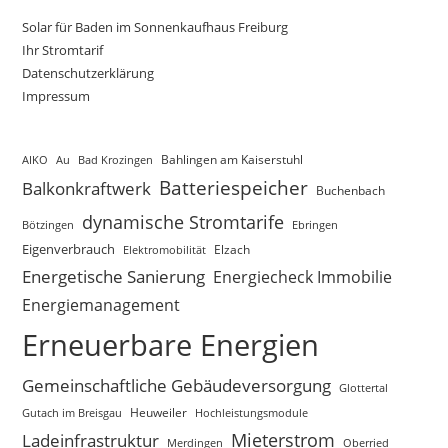
Solar für Baden im Sonnenkaufhaus Freiburg
Ihr Stromtarif
Datenschutzerklärung
Impressum
AIKO
Au
Bad Krozingen
Bahlingen am Kaiserstuhl
Batteriespeicher
Balkonkraftwerk
Buchenbach
dynamische Stromtarife
Bötzingen
Ebringen
Eigenverbrauch
Elektromobilität
Elzach
Energetische Sanierung
Energiecheck Immobilie
Energiemanagement
Erneuerbare Energien
Gemeinschaftliche Gebäudeversorgung
Glottertal
Gutach im Breisgau
Heuweiler
Hochleistungsmodule
Mieterstrom
Ladeinfrastruktur
Merdingen
Oberried