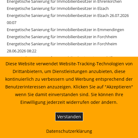
Energetische Sanierung für Immobilienbesitzer in Ehrenkirchen
Energetische Sanierung für Immobilienbesitzer in Elzach
Energetische Sanierung für Immobilienbesitzer in Elzach 26.07.2026
00:07
Energetische Sanierung für Immobilienbesitzer in Emmendingen
Energetische Sanierung für Immobilienbesitzer in Forchheim
Energetische Sanierung für Immobilienbesitzer in Forchheim
28.06.2026 08:22
Energetische Sanierung für Immobilienbesitzer in Gundelfingen
Diese Website verwendet Website-Tracking-Technologien von
Energetische Sanierung für Immobilienbesitzer in Ihringen
Drittanbietern, um Dienstleistungen anzubieten, diese
Energetische Sanierung für Immobilienbesitzer in Kirchzarten
kontinuierlich zu verbessern und Werbung entsprechend der
Energetische Sanierung für Immobilienbesitzer in March
Energetische Sanierung für Immobilienbesitzer in March 17.06.2026
Benutzerinteressen anzuzeigen. Klicken Sie auf "Akzeptieren"
01:22
wenn Sie damit einverstanden sind. Sie können Ihre
Energetische Sanierung für Immobilienbesitzer in Merzhausen
Einwilligung jederzeit widerrufen oder ändern.
Energetische Sanierung für Immobilienbesitzer in Reute
Energetische Sanierung für Immobilienbesitzer in Sexau
Verstanden
Energetische Sanierung für Immobilienbesitzer in Sölden
Energetische Sanierung für Immobilienbesitzer in Stegen
Datenschutzerklärung
Energetische Sanierung für Immobilienbesitzer in Weisweil