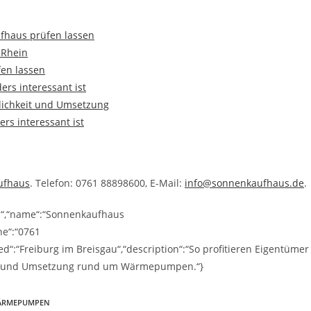
ufhaus prüfen lassen
 Rhein
en lassen
rs interessant ist
lichkeit und Umsetzung
rs interessant ist
ufhaus
. Telefon: 0761 88898600, E-Mail:
info@sonnenkaufhaus.de
.
ss“,“name“:“Sonnenkaufhaus
ne“:“0761
“:“Freiburg im Breisgau“,“description“:“So profitieren Eigentümer
ng und Umsetzung rund um Wärmepumpen.“}
ÄRMEPUMPEN