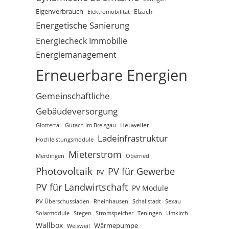
Eigenverbrauch
Elektromobilität
Elzach
Energetische Sanierung
Energiecheck Immobilie
Energiemanagement
Erneuerbare Energien
Gemeinschaftliche
Gebäudeversorgung
Glottertal
Gutach im Breisgau
Heuweiler
Ladeinfrastruktur
Hochleistungsmodule
Mieterstrom
Merdingen
Oberried
Photovoltaik
PV für Gewerbe
PV
PV für Landwirtschaft
PV Module
PV Überschussladen
Rheinhausen
Schallstadt
Sexau
Solarmodule
Stegen
Stromspeicher
Teningen
Umkirch
Wallbox
Wärmepumpe
Weisweil