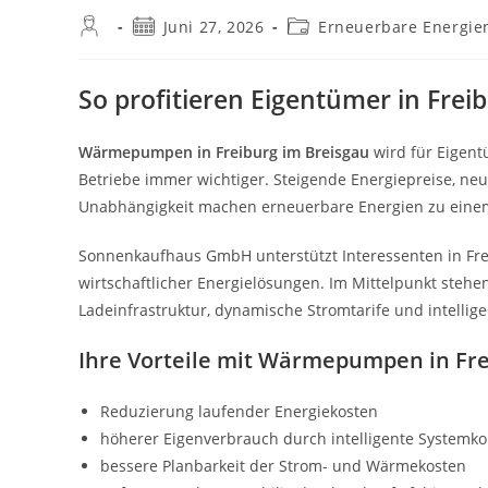
Beitrags-
Beitrag
Beitrags-
Juni 27, 2026
Erneuerbare Energie
Autor:
veröffentlicht:
Kategorie:
So profitieren Eigentümer in Fr
Wärmepumpen in Freiburg im Breisgau
wird für Eigent
Betriebe immer wichtiger. Steigende Energiepreise, n
Unabhängigkeit machen erneuerbare Energien zu einem
Sonnenkaufhaus GmbH unterstützt Interessenten in Fre
wirtschaftlicher Energielösungen. Im Mittelpunkt steh
Ladeinfrastruktur, dynamische Stromtarife und intell
Ihre Vorteile mit Wärmepumpen in Fre
Reduzierung laufender Energiekosten
höherer Eigenverbrauch durch intelligente Systemk
bessere Planbarkeit der Strom- und Wärmekosten