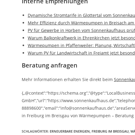
Interne Empfehlungen
Dynamische Stromtarife in Glottertal vom Sonnenka
Mehr Effizienz durch Wärmepumpen in Breisach am
PV für Gewerbe in Horben vom Sonnenkaufhaus prüf
Warum Balkonkraftwerk in Ehrenkirchen jetzt besonde
Wärmepumpen in Pfaffenweiler: Planung, Wirtschaft
Warum PV für Landwirtschaft in Freiamt jetzt besonde
Beratung anfragen
Mehr Informationen erhalten Sie direkt beim
Sonnenka
{„@context“:“https://schema.org“,“@type“:“LocalBusine
GmbH“,“url“:“https://www.sonnenkaufhaus.de“,“telepho
88898600″,“email“:“info@sonnenkaufhaus.de“,“areaServed
in Freiburg im Breisgau von Wärmepumpen – Beratu
SCHLAGWÖRTER
:
ERNEUERBARE ENERGIEN
,
FREIBURG IM BREISGAU
,
W