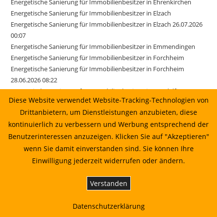
Energetische Sanierung für Immobilienbesitzer in Ehrenkirchen
Energetische Sanierung für Immobilienbesitzer in Elzach
Energetische Sanierung für Immobilienbesitzer in Elzach 26.07.2026
00:07
Energetische Sanierung für Immobilienbesitzer in Emmendingen
Energetische Sanierung für Immobilienbesitzer in Forchheim
Energetische Sanierung für Immobilienbesitzer in Forchheim
28.06.2026 08:22
Energetische Sanierung für Immobilienbesitzer in Gundelfingen
Diese Website verwendet Website-Tracking-Technologien von
Energetische Sanierung für Immobilienbesitzer in Ihringen
Drittanbietern, um Dienstleistungen anzubieten, diese
Energetische Sanierung für Immobilienbesitzer in Kirchzarten
kontinuierlich zu verbessern und Werbung entsprechend der
Energetische Sanierung für Immobilienbesitzer in March
Energetische Sanierung für Immobilienbesitzer in March 17.06.2026
Benutzerinteressen anzuzeigen. Klicken Sie auf "Akzeptieren"
01:22
wenn Sie damit einverstanden sind. Sie können Ihre
Energetische Sanierung für Immobilienbesitzer in Merzhausen
Einwilligung jederzeit widerrufen oder ändern.
Energetische Sanierung für Immobilienbesitzer in Reute
Energetische Sanierung für Immobilienbesitzer in Sexau
Verstanden
Energetische Sanierung für Immobilienbesitzer in Sölden
Energetische Sanierung für Immobilienbesitzer in Stegen
Datenschutzerklärung
Energetische Sanierung für Immobilienbesitzer in Weisweil