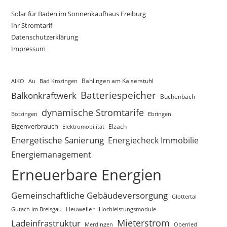
Solar für Baden im Sonnenkaufhaus Freiburg
Ihr Stromtarif
Datenschutzerklärung
Impressum
AIKO
Au
Bad Krozingen
Bahlingen am Kaiserstuhl
Batteriespeicher
Balkonkraftwerk
Buchenbach
dynamische Stromtarife
Bötzingen
Ebringen
Eigenverbrauch
Elektromobilität
Elzach
Energetische Sanierung
Energiecheck Immobilie
Energiemanagement
Erneuerbare Energien
Gemeinschaftliche Gebäudeversorgung
Glottertal
Gutach im Breisgau
Heuweiler
Hochleistungsmodule
Mieterstrom
Ladeinfrastruktur
Merdingen
Oberried