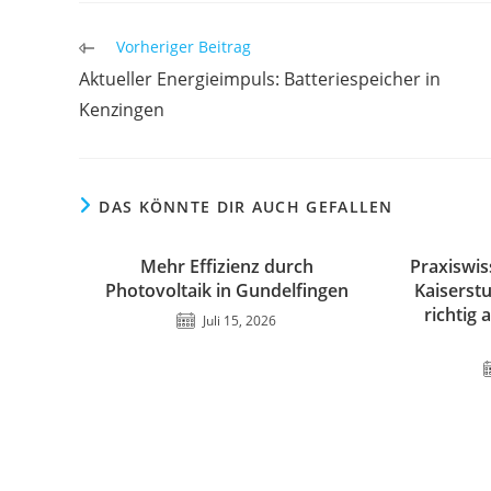
Weitere
Vorheriger Beitrag
Artikel
Aktueller Energieimpuls: Batteriespeicher in
ansehen
Kenzingen
DAS KÖNNTE DIR AUCH GEFALLEN
Mehr Effizienz durch
Praxiswis
Photovoltaik in Gundelfingen
Kaiserst
richtig
Juli 15, 2026