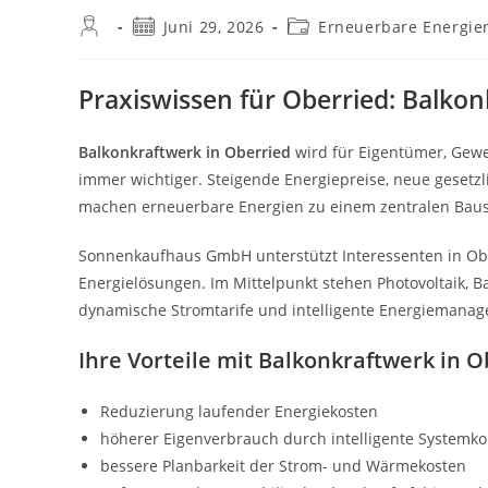
Beitrags-
Beitrag
Beitrags-
Juni 29, 2026
Erneuerbare Energie
Autor:
veröffentlicht:
Kategorie:
Praxiswissen für Oberried: Balkon
Balkonkraftwerk in Oberried
wird für Eigentümer, Gewe
immer wichtiger. Steigende Energiepreise, neue gese
machen erneuerbare Energien zu einem zentralen Baus
Sonnenkaufhaus GmbH unterstützt Interessenten in Obe
Energielösungen. Im Mittelpunkt stehen Photovoltaik, 
dynamische Stromtarife und intelligente Energiemana
Ihre Vorteile mit Balkonkraftwerk in O
Reduzierung laufender Energiekosten
höherer Eigenverbrauch durch intelligente Systemk
bessere Planbarkeit der Strom- und Wärmekosten