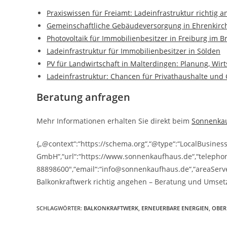
Praxiswissen für Freiamt: Ladeinfrastruktur richtig 
Gemeinschaftliche Gebäudeversorgung in Ehrenkirch
Photovoltaik für Immobilienbesitzer in Freiburg im B
Ladeinfrastruktur für Immobilienbesitzer in Sölden
PV für Landwirtschaft in Malterdingen: Planung, Wir
Ladeinfrastruktur: Chancen für Privathaushalte un
Beratung anfragen
Mehr Informationen erhalten Sie direkt beim
Sonnenka
{„@context“:“https://schema.org“,“@type“:“LocalBusine
GmbH“,“url“:“https://www.sonnenkaufhaus.de“,“telepho
88898600″,“email“:“info@sonnenkaufhaus.de“,“areaServed
Balkonkraftwerk richtig angehen – Beratung und Umset
SCHLAGWÖRTER
:
BALKONKRAFTWERK
,
ERNEUERBARE ENERGIEN
,
OBER