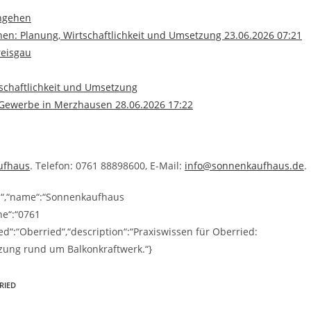
angehen
en: Planung, Wirtschaftlichkeit und Umsetzung 23.06.2026 07:21
reisgau
tschaftlichkeit und Umsetzung
d Gewerbe in Merzhausen 28.06.2026 17:22
ufhaus
. Telefon: 0761 88898600, E-Mail:
info@sonnenkaufhaus.de
.
ss“,“name“:“Sonnenkaufhaus
ne“:“0761
“:“Oberried“,“description“:“Praxiswissen für Oberried:
zung rund um Balkonkraftwerk.“}
RIED