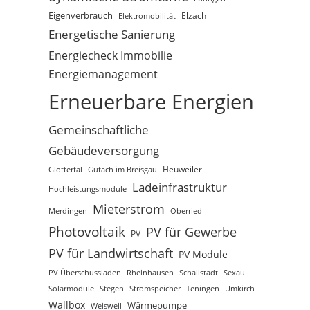
Eigenverbrauch
Elektromobilität
Elzach
Energetische Sanierung
Energiecheck Immobilie
Energiemanagement
Erneuerbare Energien
Gemeinschaftliche
Gebäudeversorgung
Glottertal
Gutach im Breisgau
Heuweiler
Ladeinfrastruktur
Hochleistungsmodule
Mieterstrom
Merdingen
Oberried
Photovoltaik
PV für Gewerbe
PV
PV für Landwirtschaft
PV Module
PV Überschussladen
Rheinhausen
Schallstadt
Sexau
Solarmodule
Stegen
Stromspeicher
Teningen
Umkirch
Wallbox
Wärmepumpe
Weisweil