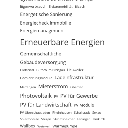
Eigenverbrauch
Elektromobilität
Elzach
Energetische Sanierung
Energiecheck Immobilie
Energiemanagement
Erneuerbare Energien
Gemeinschaftliche
Gebäudeversorgung
Glottertal
Gutach im Breisgau
Heuweiler
Ladeinfrastruktur
Hochleistungsmodule
Mieterstrom
Merdingen
Oberried
Photovoltaik
PV für Gewerbe
PV
PV für Landwirtschaft
PV Module
PV Überschussladen
Rheinhausen
Schallstadt
Sexau
Solarmodule
Stegen
Stromspeicher
Teningen
Umkirch
Wallbox
Wärmepumpe
Weisweil