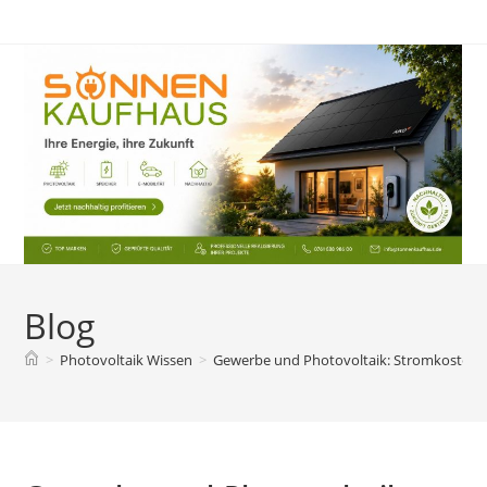
Zum
Inhalt
springen
Blog
>
Photovoltaik Wissen
>
Gewerbe und Photovoltaik: Stromkosten a