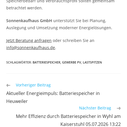
Speicherbedarf und Verbrauchsprofil sollten gemeinsam
betrachtet werden.
Sonnenkaufhaus GmbH
unterstützt Sie bei Planung,
Auslegung und Umsetzung moderner Energielösungen.
Jetzt Beratung anfragen
oder schreiben Sie an
info@sonnenkaufhaus.de
.
SCHLAGWÖRTER
:
BATTERIESPEICHER
,
GEWERBE PV
,
LASTSPITZEN
Weitere
Vorheriger Beitrag
Artikel
Aktueller Energieimpuls: Batteriespeicher in
ansehen
Heuweiler
Nächster Beitrag
Mehr Effizienz durch Batteriespeicher in Wyhl am
Kaiserstuhl 05.07.2026 13:22