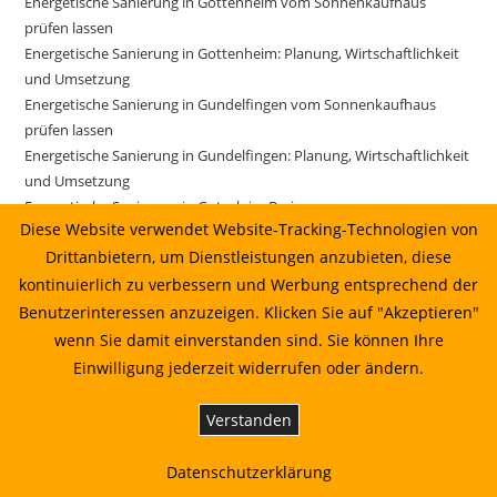
Energetische Sanierung in Gottenheim vom Sonnenkaufhaus
prüfen lassen
Energetische Sanierung in Gottenheim: Planung, Wirtschaftlichkeit
und Umsetzung
Energetische Sanierung in Gundelfingen vom Sonnenkaufhaus
prüfen lassen
Energetische Sanierung in Gundelfingen: Planung, Wirtschaftlichkeit
und Umsetzung
Energetische Sanierung in Gutach im Breisgau vom
Diese Website verwendet Website-Tracking-Technologien von
Sonnenkaufhaus prüfen lassen
Drittanbietern, um Dienstleistungen anzubieten, diese
Energetische Sanierung in Gutach im Breisgau: Planung,
Wirtschaftlichkeit und Umsetzung
kontinuierlich zu verbessern und Werbung entsprechend der
Energetische Sanierung in Horben: Planung, Wirtschaftlichkeit und
Benutzerinteressen anzuzeigen. Klicken Sie auf "Akzeptieren"
Umsetzung
wenn Sie damit einverstanden sind. Sie können Ihre
Energetische Sanierung in Ihringen: Planung, Wirtschaftlichkeit und
Einwilligung jederzeit widerrufen oder ändern.
Umsetzung
Energetische Sanierung in Ihringen: Planung, Wirtschaftlichkeit und
Verstanden
Umsetzung 10.07.2026 14:22
Energetische Sanierung in Kirchzarten vom Sonnenkaufhaus prüfen
Datenschutzerklärung
lassen