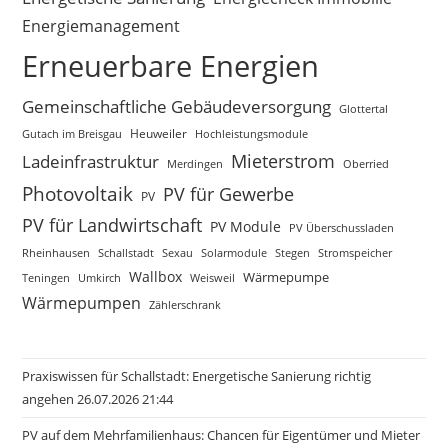
Energiemanagement
Erneuerbare Energien
Gemeinschaftliche Gebäudeversorgung
Glottertal
Gutach im Breisgau
Heuweiler
Hochleistungsmodule
Mieterstrom
Ladeinfrastruktur
Merdingen
Oberried
Photovoltaik
PV für Gewerbe
PV
PV für Landwirtschaft
PV Module
PV Überschussladen
Rheinhausen
Schallstadt
Sexau
Solarmodule
Stegen
Stromspeicher
Wallbox
Wärmepumpe
Teningen
Umkirch
Weisweil
Wärmepumpen
Zählerschrank
Praxiswissen für Schallstadt: Energetische Sanierung richtig
angehen 26.07.2026 21:44
PV auf dem Mehrfamilienhaus: Chancen für Eigentümer und Mieter