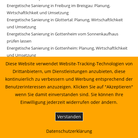
Energetische Sanierung in Freiburg im Breisgau: Planung,
Wirtschaftlichkeit und Umsetzung
Energetische Sanierung in Glottertal: Planung, Wirtschaftlichkeit
und Umsetzung
Energetische Sanierung in Gottenheim vom Sonnenkaufhaus
prüfen lassen
Energetische Sanierung in Gottenheim: Planung, Wirtschaftlichkeit
und Umsetzung
Energetische Sanierung in Gundelfingen vom Sonnenkaufhaus
Diese Website verwendet Website-Tracking-Technologien von
prüfen lassen
Drittanbietern, um Dienstleistungen anzubieten, diese
Energetische Sanierung in Gundelfingen: Planung, Wirtschaftlichkeit
kontinuierlich zu verbessern und Werbung entsprechend der
und Umsetzung
Benutzerinteressen anzuzeigen. Klicken Sie auf "Akzeptieren"
Energetische Sanierung in Gutach im Breisgau vom
wenn Sie damit einverstanden sind. Sie können Ihre
Sonnenkaufhaus prüfen lassen
Einwilligung jederzeit widerrufen oder ändern.
Energetische Sanierung in Gutach im Breisgau: Planung,
Wirtschaftlichkeit und Umsetzung
Verstanden
Energetische Sanierung in Horben: Planung, Wirtschaftlichkeit und
Umsetzung
Datenschutzerklärung
Energetische Sanierung in Ihringen: Planung, Wirtschaftlichkeit und