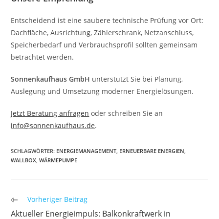
Entscheidend ist eine saubere technische Prüfung vor Ort:
Dachfläche, Ausrichtung, Zählerschrank, Netzanschluss,
Speicherbedarf und Verbrauchsprofil sollten gemeinsam
betrachtet werden.
Sonnenkaufhaus GmbH
unterstützt Sie bei Planung,
Auslegung und Umsetzung moderner Energielösungen.
Jetzt Beratung anfragen
oder schreiben Sie an
info@sonnenkaufhaus.de
.
SCHLAGWÖRTER
:
ENERGIEMANAGEMENT
,
ERNEUERBARE ENERGIEN
,
WALLBOX
,
WÄRMEPUMPE
Weitere
Vorheriger Beitrag
Artikel
Aktueller Energieimpuls: Balkonkraftwerk in
ansehen