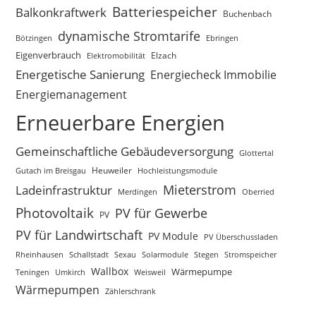
Batteriespeicher
Balkonkraftwerk
Buchenbach
dynamische Stromtarife
Bötzingen
Ebringen
Eigenverbrauch
Elektromobilität
Elzach
Energetische Sanierung
Energiecheck Immobilie
Energiemanagement
Erneuerbare Energien
Gemeinschaftliche Gebäudeversorgung
Glottertal
Gutach im Breisgau
Heuweiler
Hochleistungsmodule
Mieterstrom
Ladeinfrastruktur
Merdingen
Oberried
Photovoltaik
PV für Gewerbe
PV
PV für Landwirtschaft
PV Module
PV Überschussladen
Rheinhausen
Schallstadt
Sexau
Solarmodule
Stegen
Stromspeicher
Wallbox
Wärmepumpe
Teningen
Umkirch
Weisweil
Wärmepumpen
Zählerschrank