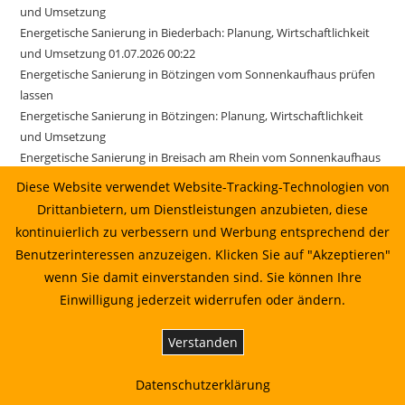
und Umsetzung
Energetische Sanierung in Biederbach: Planung, Wirtschaftlichkeit
und Umsetzung 01.07.2026 00:22
Energetische Sanierung in Bötzingen vom Sonnenkaufhaus prüfen
lassen
Energetische Sanierung in Bötzingen: Planung, Wirtschaftlichkeit
und Umsetzung
Energetische Sanierung in Breisach am Rhein vom Sonnenkaufhaus
prüfen lassen
Diese Website verwendet Website-Tracking-Technologien von
Energetische Sanierung in Buchenbach vom Sonnenkaufhaus
Drittanbietern, um Dienstleistungen anzubieten, diese
prüfen lassen
kontinuierlich zu verbessern und Werbung entsprechend der
Energetische Sanierung in Buchenbach: Planung, Wirtschaftlichkeit
Benutzerinteressen anzuzeigen. Klicken Sie auf "Akzeptieren"
und Umsetzung
wenn Sie damit einverstanden sind. Sie können Ihre
Energetische Sanierung in Buchenbach: Planung, Wirtschaftlichkeit
Einwilligung jederzeit widerrufen oder ändern.
und Umsetzung 16.06.2026 08:22
Energetische Sanierung in Buchenbach: Planung, Wirtschaftlichkeit
Verstanden
und Umsetzung 17.06.2026 05:22
Energetische Sanierung in Ehrenkirchen vom Sonnenkaufhaus
Datenschutzerklärung
prüfen lassen