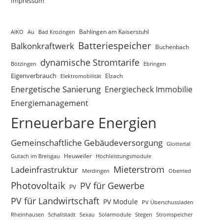
Impressum
AIKO
Au
Bad Krozingen
Bahlingen am Kaiserstuhl
Batteriespeicher
Balkonkraftwerk
Buchenbach
dynamische Stromtarife
Bötzingen
Ebringen
Eigenverbrauch
Elektromobilität
Elzach
Energetische Sanierung
Energiecheck Immobilie
Energiemanagement
Erneuerbare Energien
Gemeinschaftliche Gebäudeversorgung
Glottertal
Gutach im Breisgau
Heuweiler
Hochleistungsmodule
Mieterstrom
Ladeinfrastruktur
Merdingen
Oberried
Photovoltaik
PV für Gewerbe
PV
PV für Landwirtschaft
PV Module
PV Überschussladen
Rheinhausen
Schallstadt
Sexau
Solarmodule
Stegen
Stromspeicher