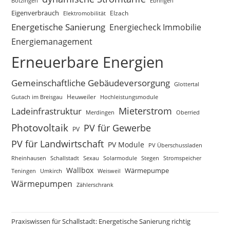
Bötzingen
Ebringen
Eigenverbrauch
Elektromobilität
Elzach
Energetische Sanierung
Energiecheck Immobilie
Energiemanagement
Erneuerbare Energien
Gemeinschaftliche Gebäudeversorgung
Glottertal
Gutach im Breisgau
Heuweiler
Hochleistungsmodule
Mieterstrom
Ladeinfrastruktur
Merdingen
Oberried
Photovoltaik
PV für Gewerbe
PV
PV für Landwirtschaft
PV Module
PV Überschussladen
Rheinhausen
Schallstadt
Sexau
Solarmodule
Stegen
Stromspeicher
Wallbox
Wärmepumpe
Teningen
Umkirch
Weisweil
Wärmepumpen
Zählerschrank
Praxiswissen für Schallstadt: Energetische Sanierung richtig