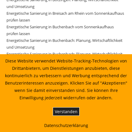
und Umsetzung
Energetische Sanierung in Breisach am Rhein vom Sonnenkaufhaus
prüfen lassen
Energetische Sanierung in Buchenbach vom Sonnenkaufhaus
prüfen lassen
Energetische Sanierung in Buchenbach: Planung, Wirtschaftlichkeit
und Umsetzung
Energetische Sanierung in Buchenbach: Planung, Wirtschaftlichkeit
und Umsetzung 16.06.2026 08:22
Diese Website verwendet Website-Tracking-Technologien von
Energetische Sanierung in Buchenbach: Planung, Wirtschaftlichkeit
Drittanbietern, um Dienstleistungen anzubieten, diese
und Umsetzung 17.06.2026 05:22
kontinuierlich zu verbessern und Werbung entsprechend der
Energetische Sanierung in Ehrenkirchen vom Sonnenkaufhaus
Benutzerinteressen anzuzeigen. Klicken Sie auf "Akzeptieren"
prüfen lassen
wenn Sie damit einverstanden sind. Sie können Ihre
Energetische Sanierung in Ehrenkirchen: Planung, Wirtschaftlichkeit
Einwilligung jederzeit widerrufen oder ändern.
und Umsetzung
Energetische Sanierung in Freiburg im Breisgau vom
Verstanden
Sonnenkaufhaus prüfen lassen
Energetische Sanierung in Freiburg im Breisgau: Planung,
Datenschutzerklärung
Wirtschaftlichkeit und Umsetzung