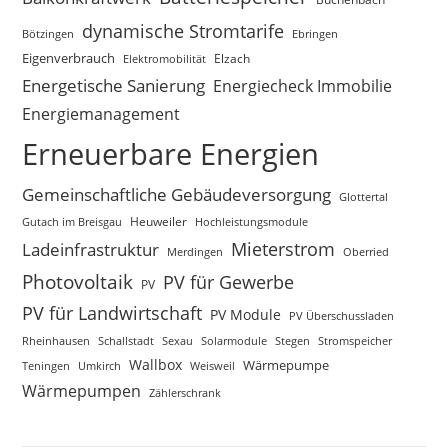
dynamische Stromtarife
Bötzingen
Ebringen
Eigenverbrauch
Elektromobilität
Elzach
Energetische Sanierung
Energiecheck Immobilie
Energiemanagement
Erneuerbare Energien
Gemeinschaftliche Gebäudeversorgung
Glottertal
Gutach im Breisgau
Heuweiler
Hochleistungsmodule
Mieterstrom
Ladeinfrastruktur
Merdingen
Oberried
Photovoltaik
PV für Gewerbe
PV
PV für Landwirtschaft
PV Module
PV Überschussladen
Rheinhausen
Schallstadt
Sexau
Solarmodule
Stegen
Stromspeicher
Wallbox
Wärmepumpe
Teningen
Umkirch
Weisweil
Wärmepumpen
Zählerschrank