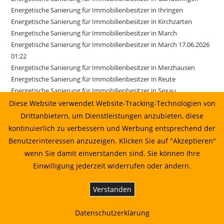
Energetische Sanierung für Immobilienbesitzer in Ihringen
Energetische Sanierung für Immobilienbesitzer in Kirchzarten
Energetische Sanierung für Immobilienbesitzer in March
Energetische Sanierung für Immobilienbesitzer in March 17.06.2026
01:22
Energetische Sanierung für Immobilienbesitzer in Merzhausen
Energetische Sanierung für Immobilienbesitzer in Reute
Energetische Sanierung für Immobilienbesitzer in Sexau
Energetische Sanierung für Immobilienbesitzer in Sölden
Diese Website verwendet Website-Tracking-Technologien von
Energetische Sanierung für Immobilienbesitzer in Stegen
Drittanbietern, um Dienstleistungen anzubieten, diese
Energetische Sanierung für Immobilienbesitzer in Weisweil
kontinuierlich zu verbessern und Werbung entsprechend der
Energetische Sanierung in Au vom Sonnenkaufhaus prüfen lassen
Benutzerinteressen anzuzeigen. Klicken Sie auf "Akzeptieren"
Energetische Sanierung in Bahlingen am Kaiserstuhl: Planung,
wenn Sie damit einverstanden sind. Sie können Ihre
Wirtschaftlichkeit und Umsetzung
Einwilligung jederzeit widerrufen oder ändern.
Energetische Sanierung in Biederbach: Planung, Wirtschaftlichkeit
und Umsetzung
Verstanden
Energetische Sanierung in Biederbach: Planung, Wirtschaftlichkeit
und Umsetzung 01.07.2026 00:22
Datenschutzerklärung
Energetische Sanierung in Bötzingen vom Sonnenkaufhaus prüfen