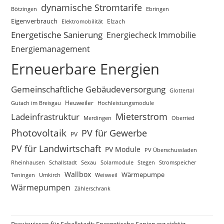
dynamische Stromtarife
Bötzingen
Ebringen
Eigenverbrauch
Elektromobilität
Elzach
Energetische Sanierung
Energiecheck Immobilie
Energiemanagement
Erneuerbare Energien
Gemeinschaftliche Gebäudeversorgung
Glottertal
Gutach im Breisgau
Heuweiler
Hochleistungsmodule
Mieterstrom
Ladeinfrastruktur
Merdingen
Oberried
Photovoltaik
PV für Gewerbe
PV
PV für Landwirtschaft
PV Module
PV Überschussladen
Rheinhausen
Schallstadt
Sexau
Solarmodule
Stegen
Stromspeicher
Wallbox
Wärmepumpe
Teningen
Umkirch
Weisweil
Wärmepumpen
Zählerschrank
Praxiswissen für Schallstadt: Energetische Sanierung richtig