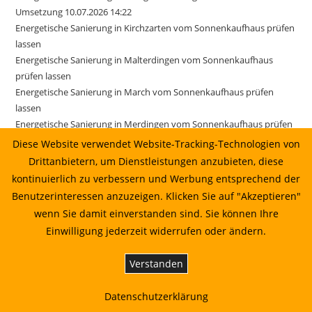
Umsetzung 10.07.2026 14:22
Energetische Sanierung in Kirchzarten vom Sonnenkaufhaus prüfen
lassen
Energetische Sanierung in Malterdingen vom Sonnenkaufhaus
prüfen lassen
Energetische Sanierung in March vom Sonnenkaufhaus prüfen
lassen
Energetische Sanierung in Merdingen vom Sonnenkaufhaus prüfen
lassen
Diese Website verwendet Website-Tracking-Technologien von
Energetische Sanierung in Merdingen vom Sonnenkaufhaus prüfen
Drittanbietern, um Dienstleistungen anzubieten, diese
lassen 06.07.2026 05:21
kontinuierlich zu verbessern und Werbung entsprechend der
Energetische Sanierung in Merzhausen vom Sonnenkaufhaus
Benutzerinteressen anzuzeigen. Klicken Sie auf "Akzeptieren"
prüfen lassen
wenn Sie damit einverstanden sind. Sie können Ihre
Energetische Sanierung in Merzhausen vom Sonnenkaufhaus
Einwilligung jederzeit widerrufen oder ändern.
prüfen lassen 26.06.2026 15:22
Energetische Sanierung in Merzhausen: Planung, Wirtschaftlichkeit
Verstanden
und Umsetzung
Energetische Sanierung in Reute: Planung, Wirtschaftlichkeit und
Datenschutzerklärung
Umsetzung