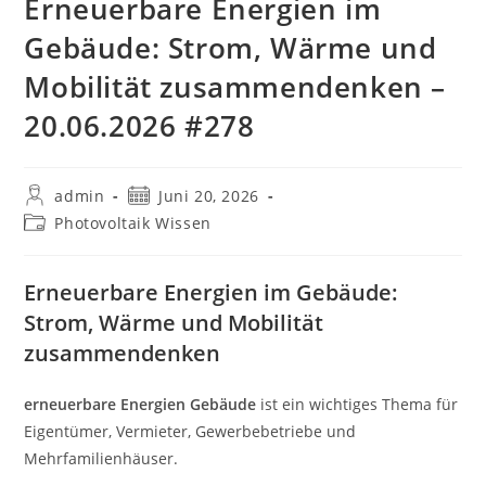
Erneuerbare Energien im
Gebäude: Strom, Wärme und
Mobilität zusammendenken –
20.06.2026 #278
Beitrags-
Beitrag
admin
Juni 20, 2026
Autor:
veröffentlicht:
Beitrags-
Photovoltaik Wissen
Kategorie:
Erneuerbare Energien im Gebäude:
Strom, Wärme und Mobilität
zusammendenken
erneuerbare Energien Gebäude
ist ein wichtiges Thema für
Eigentümer, Vermieter, Gewerbebetriebe und
Mehrfamilienhäuser.