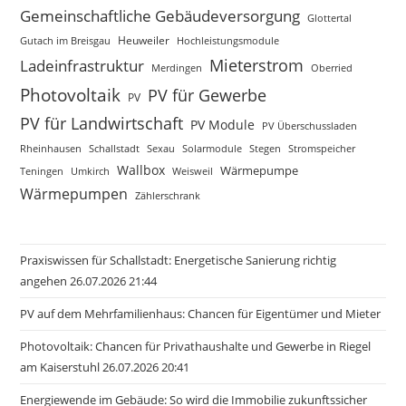
Gemeinschaftliche Gebäudeversorgung
Glottertal
Gutach im Breisgau
Heuweiler
Hochleistungsmodule
Mieterstrom
Ladeinfrastruktur
Merdingen
Oberried
Photovoltaik
PV für Gewerbe
PV
PV für Landwirtschaft
PV Module
PV Überschussladen
Rheinhausen
Schallstadt
Sexau
Solarmodule
Stegen
Stromspeicher
Wallbox
Wärmepumpe
Teningen
Umkirch
Weisweil
Wärmepumpen
Zählerschrank
Praxiswissen für Schallstadt: Energetische Sanierung richtig
angehen 26.07.2026 21:44
PV auf dem Mehrfamilienhaus: Chancen für Eigentümer und Mieter
Photovoltaik: Chancen für Privathaushalte und Gewerbe in Riegel
am Kaiserstuhl 26.07.2026 20:41
Energiewende im Gebäude: So wird die Immobilie zukunftssicher