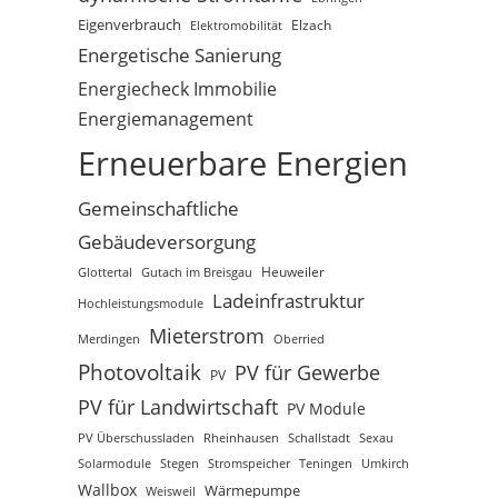
Eigenverbrauch
Elektromobilität
Elzach
Energetische Sanierung
Energiecheck Immobilie
Energiemanagement
Erneuerbare Energien
Gemeinschaftliche
Gebäudeversorgung
Glottertal
Gutach im Breisgau
Heuweiler
Ladeinfrastruktur
Hochleistungsmodule
Mieterstrom
Merdingen
Oberried
Photovoltaik
PV für Gewerbe
PV
PV für Landwirtschaft
PV Module
PV Überschussladen
Rheinhausen
Schallstadt
Sexau
Solarmodule
Stegen
Stromspeicher
Teningen
Umkirch
Wallbox
Wärmepumpe
Weisweil