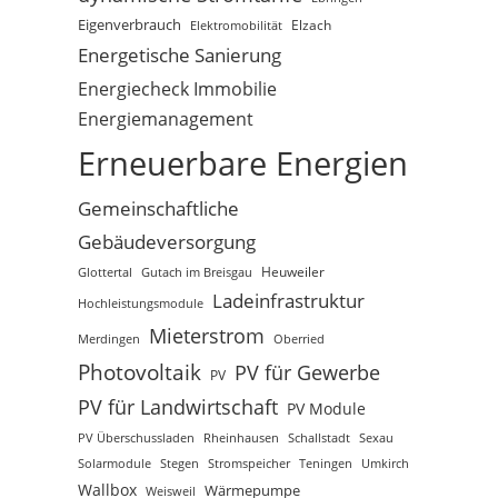
Eigenverbrauch
Elektromobilität
Elzach
Energetische Sanierung
Energiecheck Immobilie
Energiemanagement
Erneuerbare Energien
Gemeinschaftliche
Gebäudeversorgung
Glottertal
Gutach im Breisgau
Heuweiler
Ladeinfrastruktur
Hochleistungsmodule
Mieterstrom
Merdingen
Oberried
Photovoltaik
PV für Gewerbe
PV
PV für Landwirtschaft
PV Module
PV Überschussladen
Rheinhausen
Schallstadt
Sexau
Solarmodule
Stegen
Stromspeicher
Teningen
Umkirch
Wallbox
Wärmepumpe
Weisweil