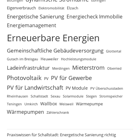
Bötzingen
Ebringen
Eigenverbrauch
Elektromobilität
Elzach
Energetische Sanierung
Energiecheck Immobilie
Energiemanagement
Erneuerbare Energien
Gemeinschaftliche Gebäudeversorgung
Glottertal
Gutach im Breisgau
Heuweiler
Hochleistungsmodule
Mieterstrom
Ladeinfrastruktur
Merdingen
Oberried
Photovoltaik
PV für Gewerbe
PV
PV für Landwirtschaft
PV Module
PV Überschussladen
Rheinhausen
Schallstadt
Sexau
Solarmodule
Stegen
Stromspeicher
Wallbox
Wärmepumpe
Teningen
Umkirch
Weisweil
Wärmepumpen
Zählerschrank
Praxiswissen für Schallstadt: Energetische Sanierung richtig