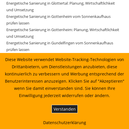
Energetische Sanierung in Glottertal: Planung, Wirtschaftlichkeit
und Umsetzung
Energetische Sanierung in Gottenheim vom Sonnenkaufhaus
prüfen lassen
Energetische Sanierung in Gottenheim: Planung, Wirtschaftlichkeit
und Umsetzung
Energetische Sanierung in Gundelfingen vom Sonnenkaufhaus
prüfen lassen
Energetische Sanierung in Gundelfingen: Planung, Wirtschaftlichkeit
Diese Website verwendet Website-Tracking-Technologien von
und Umsetzung
Drittanbietern, um Dienstleistungen anzubieten, diese
Energetische Sanierung in Gutach im Breisgau vom
kontinuierlich zu verbessern und Werbung entsprechend der
Sonnenkaufhaus prüfen lassen
Benutzerinteressen anzuzeigen. Klicken Sie auf "Akzeptieren"
Energetische Sanierung in Gutach im Breisgau: Planung,
wenn Sie damit einverstanden sind. Sie können Ihre
Wirtschaftlichkeit und Umsetzung
Einwilligung jederzeit widerrufen oder ändern.
Energetische Sanierung in Horben: Planung, Wirtschaftlichkeit und
Umsetzung
Verstanden
Energetische Sanierung in Ihringen: Planung, Wirtschaftlichkeit und
Umsetzung
Energetische Sanierung in Ihringen: Planung, Wirtschaftlichkeit und
Datenschutzerklärung
Umsetzung 10.07.2026 14:22