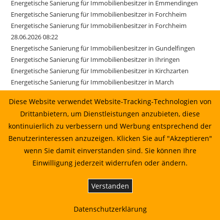
Energetische Sanierung für Immobilienbesitzer in Emmendingen
Energetische Sanierung für Immobilienbesitzer in Forchheim
Energetische Sanierung für Immobilienbesitzer in Forchheim
28.06.2026 08:22
Energetische Sanierung für Immobilienbesitzer in Gundelfingen
Energetische Sanierung für Immobilienbesitzer in Ihringen
Energetische Sanierung für Immobilienbesitzer in Kirchzarten
Energetische Sanierung für Immobilienbesitzer in March
Energetische Sanierung für Immobilienbesitzer in March 17.06.2026
Diese Website verwendet Website-Tracking-Technologien von
01:22
Drittanbietern, um Dienstleistungen anzubieten, diese
Energetische Sanierung für Immobilienbesitzer in Merzhausen
kontinuierlich zu verbessern und Werbung entsprechend der
Energetische Sanierung für Immobilienbesitzer in Reute
Benutzerinteressen anzuzeigen. Klicken Sie auf "Akzeptieren"
Energetische Sanierung für Immobilienbesitzer in Sexau
Energetische Sanierung für Immobilienbesitzer in Sölden
wenn Sie damit einverstanden sind. Sie können Ihre
Energetische Sanierung für Immobilienbesitzer in Stegen
Einwilligung jederzeit widerrufen oder ändern.
Energetische Sanierung für Immobilienbesitzer in Weisweil
Energetische Sanierung in Au vom Sonnenkaufhaus prüfen lassen
Verstanden
Energetische Sanierung in Bahlingen am Kaiserstuhl: Planung,
Wirtschaftlichkeit und Umsetzung
Datenschutzerklärung
Energetische Sanierung in Biederbach: Planung, Wirtschaftlichkeit