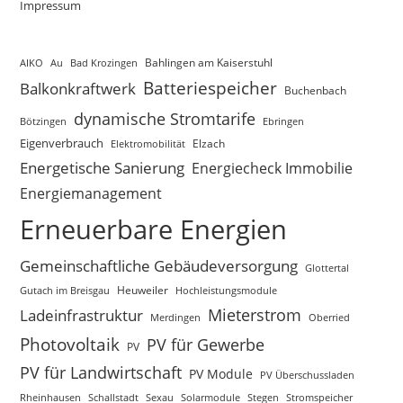
Impressum
AIKO
Au
Bad Krozingen
Bahlingen am Kaiserstuhl
Batteriespeicher
Balkonkraftwerk
Buchenbach
dynamische Stromtarife
Bötzingen
Ebringen
Eigenverbrauch
Elektromobilität
Elzach
Energetische Sanierung
Energiecheck Immobilie
Energiemanagement
Erneuerbare Energien
Gemeinschaftliche Gebäudeversorgung
Glottertal
Gutach im Breisgau
Heuweiler
Hochleistungsmodule
Mieterstrom
Ladeinfrastruktur
Merdingen
Oberried
Photovoltaik
PV für Gewerbe
PV
PV für Landwirtschaft
PV Module
PV Überschussladen
Rheinhausen
Schallstadt
Sexau
Solarmodule
Stegen
Stromspeicher