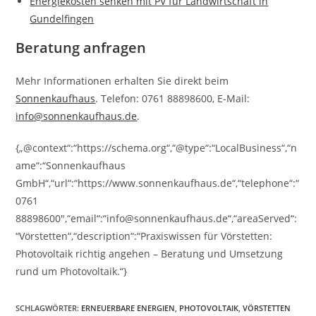
Energiekosten senken mit PV für Landwirtschaft in
Gundelfingen
Beratung anfragen
Mehr Informationen erhalten Sie direkt beim
Sonnenkaufhaus
. Telefon: 0761 88898600, E-Mail:
info@sonnenkaufhaus.de
.
{„@context“:“https://schema.org“,“@type“:“LocalBusiness“,“n
ame“:“Sonnenkaufhaus
GmbH“,“url“:“https://www.sonnenkaufhaus.de“,“telephone“:“
0761
88898600″,“email“:“info@sonnenkaufhaus.de“,“areaServed“:
“Vörstetten“,“description“:“Praxiswissen für Vörstetten:
Photovoltaik richtig angehen – Beratung und Umsetzung
rund um Photovoltaik.“}
SCHLAGWÖRTER
:
ERNEUERBARE ENERGIEN
,
PHOTOVOLTAIK
,
VÖRSTETTEN