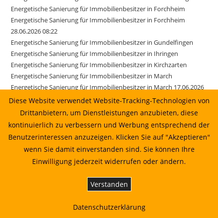
Energetische Sanierung für Immobilienbesitzer in Forchheim
Energetische Sanierung für Immobilienbesitzer in Forchheim
28.06.2026 08:22
Energetische Sanierung für Immobilienbesitzer in Gundelfingen
Energetische Sanierung für Immobilienbesitzer in Ihringen
Energetische Sanierung für Immobilienbesitzer in Kirchzarten
Energetische Sanierung für Immobilienbesitzer in March
Energetische Sanierung für Immobilienbesitzer in March 17.06.2026
01:22
Diese Website verwendet Website-Tracking-Technologien von
Energetische Sanierung für Immobilienbesitzer in Merzhausen
Drittanbietern, um Dienstleistungen anzubieten, diese
Energetische Sanierung für Immobilienbesitzer in Reute
kontinuierlich zu verbessern und Werbung entsprechend der
Energetische Sanierung für Immobilienbesitzer in Sexau
Benutzerinteressen anzuzeigen. Klicken Sie auf "Akzeptieren"
Energetische Sanierung für Immobilienbesitzer in Sölden
wenn Sie damit einverstanden sind. Sie können Ihre
Energetische Sanierung für Immobilienbesitzer in Stegen
Einwilligung jederzeit widerrufen oder ändern.
Energetische Sanierung für Immobilienbesitzer in Weisweil
Energetische Sanierung in Au vom Sonnenkaufhaus prüfen lassen
Verstanden
Energetische Sanierung in Bahlingen am Kaiserstuhl: Planung,
Wirtschaftlichkeit und Umsetzung
Datenschutzerklärung
Energetische Sanierung in Biederbach: Planung, Wirtschaftlichkeit