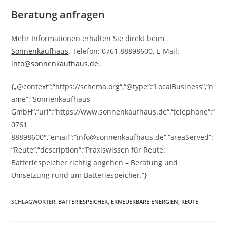
Beratung anfragen
Mehr Informationen erhalten Sie direkt beim
Sonnenkaufhaus
. Telefon: 0761 88898600, E-Mail:
info@sonnenkaufhaus.de
.
{„@context“:“https://schema.org“,“@type“:“LocalBusiness“,“n
ame“:“Sonnenkaufhaus
GmbH“,“url“:“https://www.sonnenkaufhaus.de“,“telephone“:“
0761
88898600″,“email“:“info@sonnenkaufhaus.de“,“areaServed“:
“Reute“,“description“:“Praxiswissen für Reute:
Batteriespeicher richtig angehen – Beratung und
Umsetzung rund um Batteriespeicher.“}
SCHLAGWÖRTER
:
BATTERIESPEICHER
,
ERNEUERBARE ENERGIEN
,
REUTE