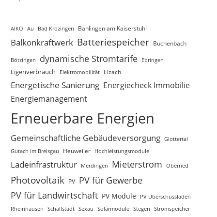
AIKO
Au
Bad Krozingen
Bahlingen am Kaiserstuhl
Batteriespeicher
Balkonkraftwerk
Buchenbach
dynamische Stromtarife
Bötzingen
Ebringen
Eigenverbrauch
Elektromobilität
Elzach
Energetische Sanierung
Energiecheck Immobilie
Energiemanagement
Erneuerbare Energien
Gemeinschaftliche Gebäudeversorgung
Glottertal
Gutach im Breisgau
Heuweiler
Hochleistungsmodule
Mieterstrom
Ladeinfrastruktur
Merdingen
Oberried
Photovoltaik
PV für Gewerbe
PV
PV für Landwirtschaft
PV Module
PV Überschussladen
Rheinhausen
Schallstadt
Sexau
Solarmodule
Stegen
Stromspeicher