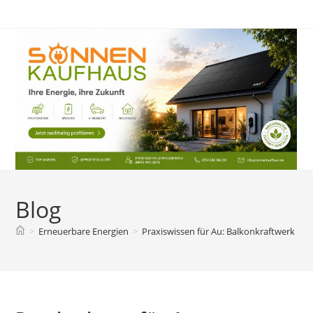
Zum
Inhalt
springen
Blog
>
Erneuerbare Energien
>
Praxiswissen für Au: Balkonkraftwerk ric