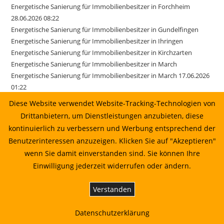
Energetische Sanierung für Immobilienbesitzer in Forchheim
28.06.2026 08:22
Energetische Sanierung für Immobilienbesitzer in Gundelfingen
Energetische Sanierung für Immobilienbesitzer in Ihringen
Energetische Sanierung für Immobilienbesitzer in Kirchzarten
Energetische Sanierung für Immobilienbesitzer in March
Energetische Sanierung für Immobilienbesitzer in March 17.06.2026
01:22
Energetische Sanierung für Immobilienbesitzer in Merzhausen
Diese Website verwendet Website-Tracking-Technologien von
Energetische Sanierung für Immobilienbesitzer in Reute
Drittanbietern, um Dienstleistungen anzubieten, diese
Energetische Sanierung für Immobilienbesitzer in Sexau
kontinuierlich zu verbessern und Werbung entsprechend der
Energetische Sanierung für Immobilienbesitzer in Sölden
Benutzerinteressen anzuzeigen. Klicken Sie auf "Akzeptieren"
Energetische Sanierung für Immobilienbesitzer in Stegen
wenn Sie damit einverstanden sind. Sie können Ihre
Energetische Sanierung für Immobilienbesitzer in Weisweil
Einwilligung jederzeit widerrufen oder ändern.
Energetische Sanierung in Au vom Sonnenkaufhaus prüfen lassen
Energetische Sanierung in Bahlingen am Kaiserstuhl: Planung,
Verstanden
Wirtschaftlichkeit und Umsetzung
Energetische Sanierung in Biederbach: Planung, Wirtschaftlichkeit
Datenschutzerklärung
und Umsetzung