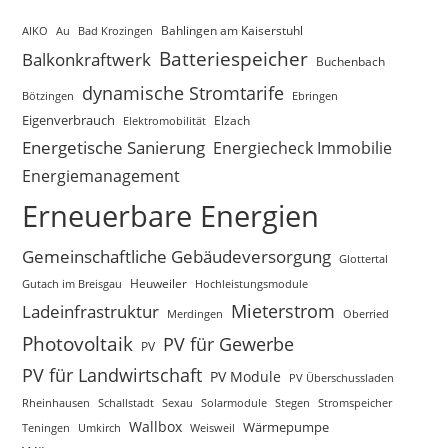
AIKO
Au
Bad Krozingen
Bahlingen am Kaiserstuhl
Batteriespeicher
Balkonkraftwerk
Buchenbach
dynamische Stromtarife
Bötzingen
Ebringen
Eigenverbrauch
Elektromobilität
Elzach
Energetische Sanierung
Energiecheck Immobilie
Energiemanagement
Erneuerbare Energien
Gemeinschaftliche Gebäudeversorgung
Glottertal
Gutach im Breisgau
Heuweiler
Hochleistungsmodule
Mieterstrom
Ladeinfrastruktur
Merdingen
Oberried
Photovoltaik
PV für Gewerbe
PV
PV für Landwirtschaft
PV Module
PV Überschussladen
Rheinhausen
Schallstadt
Sexau
Solarmodule
Stegen
Stromspeicher
Wallbox
Wärmepumpe
Teningen
Umkirch
Weisweil