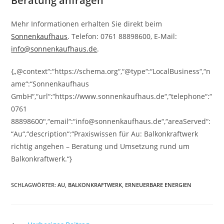
Beratung anfragen
Mehr Informationen erhalten Sie direkt beim
Sonnenkaufhaus
. Telefon: 0761 88898600, E-Mail:
info@sonnenkaufhaus.de
.
{„@context“:“https://schema.org“,“@type“:“LocalBusiness“,“n
ame“:“Sonnenkaufhaus
GmbH“,“url“:“https://www.sonnenkaufhaus.de“,“telephone“:“
0761
88898600″,“email“:“info@sonnenkaufhaus.de“,“areaServed“:
“Au“,“description“:“Praxiswissen für Au: Balkonkraftwerk
richtig angehen – Beratung und Umsetzung rund um
Balkonkraftwerk.“}
SCHLAGWÖRTER
:
AU
,
BALKONKRAFTWERK
,
ERNEUERBARE ENERGIEN