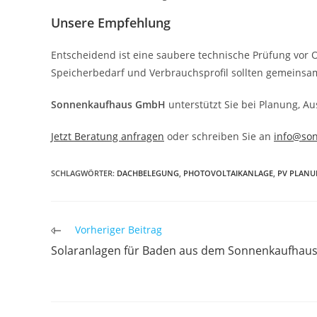
Unsere Empfehlung
Entscheidend ist eine saubere technische Prüfung vor O
Speicherbedarf und Verbrauchsprofil sollten gemeinsa
Sonnenkaufhaus GmbH
unterstützt Sie bei Planung, 
Jetzt Beratung anfragen
oder schreiben Sie an
info@so
SCHLAGWÖRTER
:
DACHBELEGUNG
,
PHOTOVOLTAIKANLAGE
,
PV PLAN
Weitere
Vorheriger Beitrag
Artikel
Solaranlagen für Baden aus dem Sonnenkaufhau
ansehen