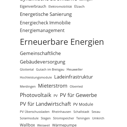
Eigenverbrauch
Elektromobilität
Elzach
Energetische Sanierung
Energiecheck Immobilie
Energiemanagement
Erneuerbare Energien
Gemeinschaftliche
Gebäudeversorgung
Glottertal
Gutach im Breisgau
Heuweiler
Ladeinfrastruktur
Hochleistungsmodule
Mieterstrom
Merdingen
Oberried
Photovoltaik
PV für Gewerbe
PV
PV für Landwirtschaft
PV Module
PV Überschussladen
Rheinhausen
Schallstadt
Sexau
Solarmodule
Stegen
Stromspeicher
Teningen
Umkirch
Wallbox
Wärmepumpe
Weisweil