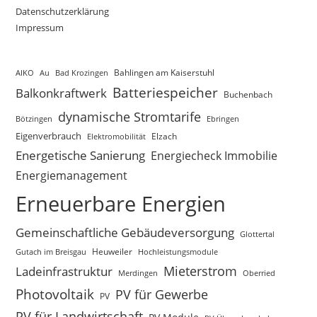
Datenschutzerklärung
Impressum
AIKO
Au
Bad Krozingen
Bahlingen am Kaiserstuhl
Batteriespeicher
Balkonkraftwerk
Buchenbach
dynamische Stromtarife
Bötzingen
Ebringen
Eigenverbrauch
Elektromobilität
Elzach
Energetische Sanierung
Energiecheck Immobilie
Energiemanagement
Erneuerbare Energien
Gemeinschaftliche Gebäudeversorgung
Glottertal
Gutach im Breisgau
Heuweiler
Hochleistungsmodule
Mieterstrom
Ladeinfrastruktur
Merdingen
Oberried
Photovoltaik
PV für Gewerbe
PV
PV für Landwirtschaft