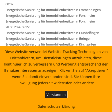
00:07
Energetische Sanierung für Immobilienbesitzer in Emmendingen
Energetische Sanierung für Immobilienbesitzer in Forchheim
Energetische Sanierung für Immobilienbesitzer in Forchheim
28.06.2026 08:22
Energetische Sanierung für Immobilienbesitzer in Gundelfingen
Energetische Sanierung für Immobilienbesitzer in Ihringen
Energetische Sanierung für Immobilienbesitzer in Kirchzarten
Energetische Sanierung für Immobilienbesitzer in March
Diese Website verwendet Website-Tracking-Technologien von
Energetische Sanierung für Immobilienbesitzer in March 17.06.2026
Drittanbietern, um Dienstleistungen anzubieten, diese
01:22
kontinuierlich zu verbessern und Werbung entsprechend der
Energetische Sanierung für Immobilienbesitzer in Merzhausen
Benutzerinteressen anzuzeigen. Klicken Sie auf "Akzeptieren"
Energetische Sanierung für Immobilienbesitzer in Reute
wenn Sie damit einverstanden sind. Sie können Ihre
Energetische Sanierung für Immobilienbesitzer in Sexau
Einwilligung jederzeit widerrufen oder ändern.
Energetische Sanierung für Immobilienbesitzer in Sölden
Energetische Sanierung für Immobilienbesitzer in Stegen
Verstanden
Energetische Sanierung für Immobilienbesitzer in Weisweil
Energetische Sanierung in Au vom Sonnenkaufhaus prüfen lassen
Datenschutzerklärung
Energetische Sanierung in Bahlingen am Kaiserstuhl: Planung,