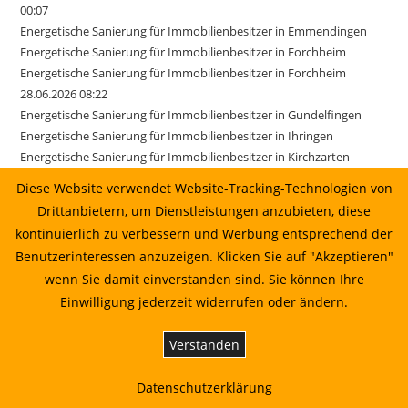
00:07
Energetische Sanierung für Immobilienbesitzer in Emmendingen
Energetische Sanierung für Immobilienbesitzer in Forchheim
Energetische Sanierung für Immobilienbesitzer in Forchheim
28.06.2026 08:22
Energetische Sanierung für Immobilienbesitzer in Gundelfingen
Energetische Sanierung für Immobilienbesitzer in Ihringen
Energetische Sanierung für Immobilienbesitzer in Kirchzarten
Energetische Sanierung für Immobilienbesitzer in March
Diese Website verwendet Website-Tracking-Technologien von
Energetische Sanierung für Immobilienbesitzer in March 17.06.2026
Drittanbietern, um Dienstleistungen anzubieten, diese
01:22
kontinuierlich zu verbessern und Werbung entsprechend der
Energetische Sanierung für Immobilienbesitzer in Merzhausen
Benutzerinteressen anzuzeigen. Klicken Sie auf "Akzeptieren"
Energetische Sanierung für Immobilienbesitzer in Reute
wenn Sie damit einverstanden sind. Sie können Ihre
Energetische Sanierung für Immobilienbesitzer in Sexau
Einwilligung jederzeit widerrufen oder ändern.
Energetische Sanierung für Immobilienbesitzer in Sölden
Energetische Sanierung für Immobilienbesitzer in Stegen
Verstanden
Energetische Sanierung für Immobilienbesitzer in Weisweil
Energetische Sanierung in Au vom Sonnenkaufhaus prüfen lassen
Energetische Sanierung in Bahlingen am Kaiserstuhl: Planung,
Datenschutzerklärung
Wirtschaftlichkeit und Umsetzung