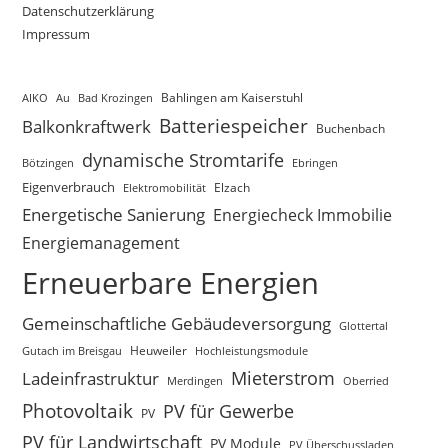
Datenschutzerklärung
Impressum
AIKO
Au
Bad Krozingen
Bahlingen am Kaiserstuhl
Batteriespeicher
Balkonkraftwerk
Buchenbach
dynamische Stromtarife
Bötzingen
Ebringen
Eigenverbrauch
Elektromobilität
Elzach
Energetische Sanierung
Energiecheck Immobilie
Energiemanagement
Erneuerbare Energien
Gemeinschaftliche Gebäudeversorgung
Glottertal
Gutach im Breisgau
Heuweiler
Hochleistungsmodule
Mieterstrom
Ladeinfrastruktur
Merdingen
Oberried
Photovoltaik
PV für Gewerbe
PV
PV für Landwirtschaft
PV Module
PV Überschussladen