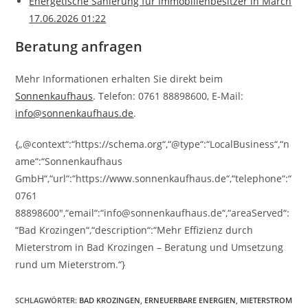
Energetische Sanierung für Immobilienbesitzer in March
17.06.2026 01:22
Beratung anfragen
Mehr Informationen erhalten Sie direkt beim
Sonnenkaufhaus
. Telefon: 0761 88898600, E-Mail:
info@sonnenkaufhaus.de
.
{„@context“:“https://schema.org“,“@type“:“LocalBusiness“,“n
ame“:“Sonnenkaufhaus
GmbH“,“url“:“https://www.sonnenkaufhaus.de“,“telephone“:“
0761
88898600″,“email“:“info@sonnenkaufhaus.de“,“areaServed“:
“Bad Krozingen“,“description“:“Mehr Effizienz durch
Mieterstrom in Bad Krozingen – Beratung und Umsetzung
rund um Mieterstrom.“}
SCHLAGWÖRTER
:
BAD KROZINGEN
,
ERNEUERBARE ENERGIEN
,
MIETERSTROM