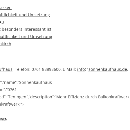
lassen
aftlichkeit und Umsetzung
 Au
 besonders interessant ist
haftlichkeit und Umsetzung
mkirch
ufhaus
. Telefon: 0761 88898600, E-Mail:
info@sonnenkaufhaus.de
.
ss“,“name“:“Sonnenkaufhaus
ne“:“0761
d“:“Teningen“,“description“:“Mehr Effizienz durch Balkonkraftwerk
kraftwerk.“}
NGEN