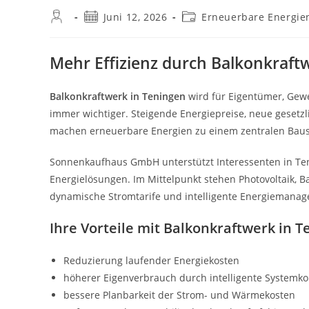
Beitrags-
Beitrag
Beitrags-
Juni 12, 2026
Erneuerbare Energie
Autor:
veröffentlicht:
Kategorie:
Mehr Effizienz durch Balkonkraft
Balkonkraftwerk in Teningen
wird für Eigentümer, Gewe
immer wichtiger. Steigende Energiepreise, neue gese
machen erneuerbare Energien zu einem zentralen Baus
Sonnenkaufhaus GmbH unterstützt Interessenten in Ten
Energielösungen. Im Mittelpunkt stehen Photovoltaik, 
dynamische Stromtarife und intelligente Energiemana
Ihre Vorteile mit Balkonkraftwerk in 
Reduzierung laufender Energiekosten
höherer Eigenverbrauch durch intelligente Systemk
bessere Planbarkeit der Strom- und Wärmekosten