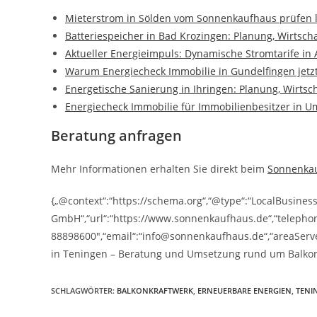
Mieterstrom in Sölden vom Sonnenkaufhaus prüfen 
Batteriespeicher in Bad Krozingen: Planung, Wirtsch
Aktueller Energieimpuls: Dynamische Stromtarife in
Warum Energiecheck Immobilie in Gundelfingen jetzt
Energetische Sanierung in Ihringen: Planung, Wirtsc
Energiecheck Immobilie für Immobilienbesitzer in U
Beratung anfragen
Mehr Informationen erhalten Sie direkt beim
Sonnenka
{„@context“:“https://schema.org“,“@type“:“LocalBusine
GmbH“,“url“:“https://www.sonnenkaufhaus.de“,“telepho
88898600″,“email“:“info@sonnenkaufhaus.de“,“areaServe
in Teningen – Beratung und Umsetzung rund um Balkon
SCHLAGWÖRTER
:
BALKONKRAFTWERK
,
ERNEUERBARE ENERGIEN
,
TENI