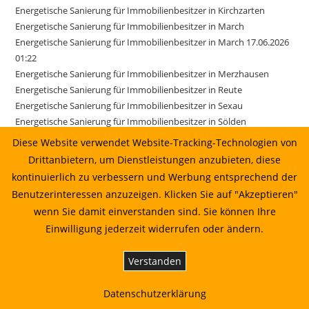
Energetische Sanierung für Immobilienbesitzer in Kirchzarten
Energetische Sanierung für Immobilienbesitzer in March
Energetische Sanierung für Immobilienbesitzer in March 17.06.2026
01:22
Energetische Sanierung für Immobilienbesitzer in Merzhausen
Energetische Sanierung für Immobilienbesitzer in Reute
Energetische Sanierung für Immobilienbesitzer in Sexau
Energetische Sanierung für Immobilienbesitzer in Sölden
Energetische Sanierung für Immobilienbesitzer in Stegen
Diese Website verwendet Website-Tracking-Technologien von
Energetische Sanierung für Immobilienbesitzer in Weisweil
Drittanbietern, um Dienstleistungen anzubieten, diese
Energetische Sanierung in Au vom Sonnenkaufhaus prüfen lassen
kontinuierlich zu verbessern und Werbung entsprechend der
Energetische Sanierung in Bahlingen am Kaiserstuhl: Planung,
Benutzerinteressen anzuzeigen. Klicken Sie auf "Akzeptieren"
Wirtschaftlichkeit und Umsetzung
wenn Sie damit einverstanden sind. Sie können Ihre
Energetische Sanierung in Biederbach: Planung, Wirtschaftlichkeit
Einwilligung jederzeit widerrufen oder ändern.
und Umsetzung
Energetische Sanierung in Biederbach: Planung, Wirtschaftlichkeit
Verstanden
und Umsetzung 01.07.2026 00:22
Energetische Sanierung in Bötzingen vom Sonnenkaufhaus prüfen
Datenschutzerklärung
lassen