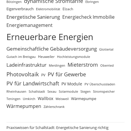
dynamische Stromtarife
Bötzingen
Ebringen
Eigenverbrauch
Elektromobilität
Elzach
Energetische Sanierung
Energiecheck Immobilie
Energiemanagement
Erneuerbare Energien
Gemeinschaftliche Gebäudeversorgung
Glottertal
Gutach im Breisgau
Heuweiler
Hochleistungsmodule
Mieterstrom
Ladeinfrastruktur
Merdingen
Oberried
Photovoltaik
PV für Gewerbe
PV
PV für Landwirtschaft
PV Module
PV Überschussladen
Rheinhausen
Schallstadt
Sexau
Solarmodule
Stegen
Stromspeicher
Wallbox
Wärmepumpe
Teningen
Umkirch
Weisweil
Wärmepumpen
Zählerschrank
Praxiswissen für Schallstadt: Energetische Sanierung richtig