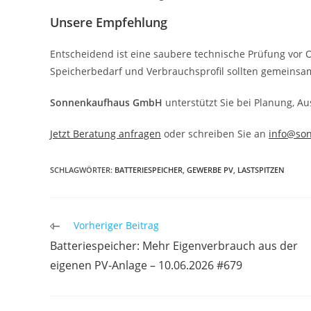
Unsere Empfehlung
Entscheidend ist eine saubere technische Prüfung vor O
Speicherbedarf und Verbrauchsprofil sollten gemeinsa
Sonnenkaufhaus GmbH
unterstützt Sie bei Planung, 
Jetzt Beratung anfragen
oder schreiben Sie an
info@so
SCHLAGWÖRTER
:
BATTERIESPEICHER
,
GEWERBE PV
,
LASTSPITZEN
Weitere
Vorheriger Beitrag
Artikel
Batteriespeicher: Mehr Eigenverbrauch aus der
ansehen
eigenen PV-Anlage – 10.06.2026 #679