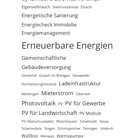
Eigenverbrauch
Elektromobilität
Elzach
Energetische Sanierung
Energiecheck Immobilie
Energiemanagement
Erneuerbare Energien
Gemeinschaftliche
Gebäudeversorgung
Glottertal
Gutach im Breisgau
Heuweiler
Ladeinfrastruktur
Hochleistungsmodule
Mieterstrom
Merdingen
Oberried
Photovoltaik
PV für Gewerbe
PV
PV für Landwirtschaft
PV Module
PV Überschussladen
Rheinhausen
Schallstadt
Sexau
Solarmodule
Stegen
Stromspeicher
Teningen
Umkirch
Wallbox
Wärmepumpe
Weisweil