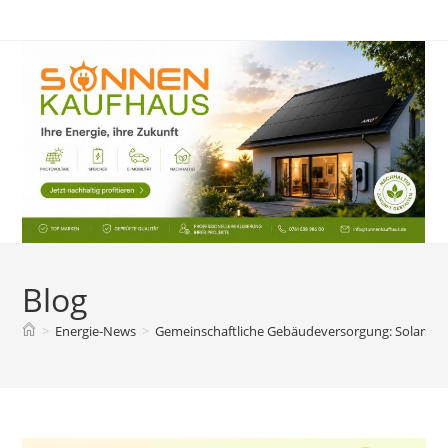
Zum
Inhalt
springen
Blog
>
Energie-News
>
Gemeinschaftliche Gebäudeversorgung: Solarstr