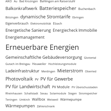
AIKO
Au
Bad Krozingen
Bahlingen am Kaiserstuhl
Batteriespeicher
Balkonkraftwerk
Buchenbach
dynamische Stromtarife
Bötzingen
Ebringen
Eigenverbrauch
Elektromobilität
Elzach
Energetische Sanierung
Energiecheck Immobilie
Energiemanagement
Erneuerbare Energien
Gemeinschaftliche Gebäudeversorgung
Glottertal
Gutach im Breisgau
Heuweiler
Hochleistungsmodule
Mieterstrom
Ladeinfrastruktur
Merdingen
Oberried
Photovoltaik
PV für Gewerbe
PV
PV für Landwirtschaft
PV Module
PV Überschussladen
Rheinhausen
Schallstadt
Sexau
Solarmodule
Stegen
Stromspeicher
Wallbox
Wärmepumpe
Teningen
Umkirch
Weisweil
Wärmepumpen
Zählerschrank