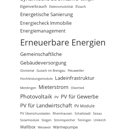
Eigenverbrauch
Elektromobilität
Elzach
Energetische Sanierung
Energiecheck Immobilie
Energiemanagement
Erneuerbare Energien
Gemeinschaftliche
Gebäudeversorgung
Glottertal
Gutach im Breisgau
Heuweiler
Ladeinfrastruktur
Hochleistungsmodule
Mieterstrom
Merdingen
Oberried
Photovoltaik
PV für Gewerbe
PV
PV für Landwirtschaft
PV Module
PV Überschussladen
Rheinhausen
Schallstadt
Sexau
Solarmodule
Stegen
Stromspeicher
Teningen
Umkirch
Wallbox
Wärmepumpe
Weisweil