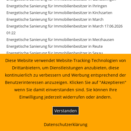
Energetische Sanierung für Immobilienbesitzer in Ihringen
Energetische Sanierung für Immobilienbesitzer in Kirchzarten
Energetische Sanierung für Immobilienbesitzer in March
Energetische Sanierung für Immobilienbesitzer in March 17.06.2026
01:22
Energetische Sanierung für Immobilienbesitzer in Merzhausen
Energetische Sanierung für Immobilienbesitzer in Reute
Energetische Sanierung für Immobilienbesitzer in Sexau
Energetische Sanierung für Immobilienbesitzer in Sölden
Diese Website verwendet Website-Tracking-Technologien von
Energetische Sanierung für Immobilienbesitzer in Stegen
Drittanbietern, um Dienstleistungen anzubieten, diese
Energetische Sanierung für Immobilienbesitzer in Weisweil
kontinuierlich zu verbessern und Werbung entsprechend der
Energetische Sanierung in Au vom Sonnenkaufhaus prüfen lassen
Benutzerinteressen anzuzeigen. Klicken Sie auf "Akzeptieren"
Energetische Sanierung in Bahlingen am Kaiserstuhl: Planung,
wenn Sie damit einverstanden sind. Sie können Ihre
Wirtschaftlichkeit und Umsetzung
Einwilligung jederzeit widerrufen oder ändern.
Energetische Sanierung in Biederbach: Planung, Wirtschaftlichkeit
und Umsetzung
Verstanden
Energetische Sanierung in Biederbach: Planung, Wirtschaftlichkeit
und Umsetzung 01.07.2026 00:22
Datenschutzerklärung
Energetische Sanierung in Bötzingen vom Sonnenkaufhaus prüfen